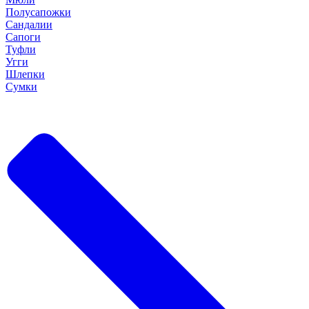
Полусапожки
Сандалии
Сапоги
Туфли
Угги
Шлепки
Сумки