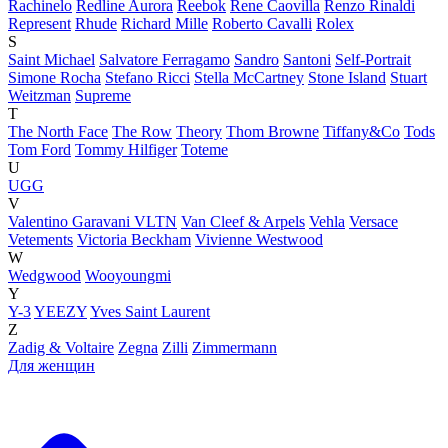
Rachinelo
Redline Aurora
Reebok
Rene Caovilla
Renzo Rinaldi
Represent
Rhude
Richard Mille
Roberto Cavalli
Rolex
S
Saint Michael
Salvatore Ferragamo
Sandro
Santoni
Self-Portrait
Simone Rocha
Stefano Ricci
Stella McCartney
Stone Island
Stuart
Weitzman
Supreme
T
The North Face
The Row
Theory
Thom Browne
Tiffany&Co
Tods
Tom Ford
Tommy Hilfiger
Toteme
U
UGG
V
Valentino Garavani VLTN
Van Cleef & Arpels
Vehla
Versace
Vetements
Victoria Beckham
Vivienne Westwood
W
Wedgwood
Wooyoungmi
Y
Y-3
YEEZY
Yves Saint Laurent
Z
Zadig & Voltaire
Zegna
Zilli
Zimmermann
Для женщин