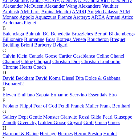
Acne Studios
Adidas
ALAÏA
Alemais
Alessandra Rich
Alex Perry
Alexander McQueen
Alexander Wang
Alexandere Vauthier
Ambush
AMI Paris
Amina Muaddi
AMIRI
Angelo Galasso
APM
Monaco
Appolo
Aquazzura Firenze
Arcteryx
AREA
Armani
Attico
Audemars Piguet
B
Balenciaga
Balmain
BC
Benedetta Bruzziches
Berluti
Bikkembergs
Billionaire
Blumarine
Boss
Bottega Veneta
Boucheron
Breguet
Breitling
Brioni
Burberry
Bvlgari
C
Calvin Klein
Canada Goose
Cartier
Casablanca
Celine
Chanel
Chaumet
Chloe
Chopard
Christian Dior
Christian Louboutin
Chrome Hearts
Coach
D
David Beckham
David Koma
Diesel
Dita
Dolce & Gabbana
Dsquared2
E
Eleven
Emiliano Zapata
Ermanno Scervino
Essentials
Etro
F
Fabiano Filippi
Fear of God
Fendi
Franck Muller
Frank Bernhard
G
Gallery Dept
Gentle Monster
Gianvito Rossi
Gilda Pearl
Giuseppe
Zanotti
Givenchy
Golden Goose
Goyard
Graff
Gucci
Guess
H
Harmont & Blaine
Heritage
Hermes
Heron Preston
Hublot