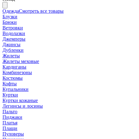
Одежда
Смотреть все товары
Блузки
Брюки
Ветровки
Водолазки
Джемперы
Джинсы
Дубленки
Жилеты
Жилеты меховые
Кардиганы
Комбинезоны
Костюмы
Кофты
Купальники
Куртки
Куртки кожаные
Легинсы и лосины
Пальто
Пиджаки
Платья
Плащи
Пуловеры