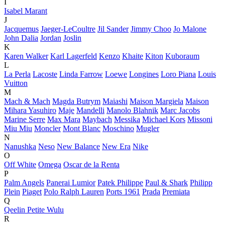
I
Isabel Marant
J
Jacquemus
Jaeger-LeCoultre
Jil Sander
Jimmy Choo
Jo Malone
John Dalia
Jordan
Joslin
K
Karen Walker
Karl Lagerfeld
Kenzo
Khaite
Kiton
Kuboraum
L
La Perla
Lacoste
Linda Farrow
Loewe
Longines
Loro Piana
Louis
Vuitton
M
Mach & Mach
Magda Butrym
Maiashi
Maison Margiela
Maison
Mihara Yasuhiro
Maje
Mandelli
Manolo Blahnik
Marc Jacobs
Marine Serre
Max Mara
Maybach
Messika
Michael Kors
Missoni
Miu Miu
Moncler
Mont Blanc
Moschino
Mugler
N
Nanushka
Neso
New Balance
New Era
Nike
O
Off White
Omega
Oscar de la Renta
P
Palm Angels
Panerai Lumior
Patek Philippe
Paul & Shark
Philipp
Plein
Piaget
Polo Ralph Lauren
Ports 1961
Prada
Premiata
Q
Qeelin Petite Wulu
R