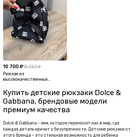
10 700 ₽
16 050 ₽
Рюкзак из
высококачественных
материалов Dolce & Gabbana
BP-46476
Купить детские рюкзаки Dolce &
Gabbana, брендовые модели
премиум качества
Dolce & Gabbana – имя, которое переносит нас в мир, где
каждая деталь кричит о безупречности. Детские рюкзаки от
этого бренда – это стильная возможность для ребенка