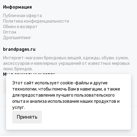
Информация
Публичная оферта
Политика конфиденциальности
Обмен и возврат
Оптом
Дропшиппинг
brandpages.ru
Интернет-магазин брендовых вещей, одежды, обуви, сумок,
аксессуаров и ювелирных украшений от известных мировых
люкс брендов.
Мы в социальных сетях
Этот сайт использует cookie-файлы и другие
технологии, чтобы помочь Вам в навигации, а также
для предоставления лучшего пользовательского
опыта и анализа использования наших продуктов и
услуг.
2026 © BRANDPAGES.
Карта сайта
Принять