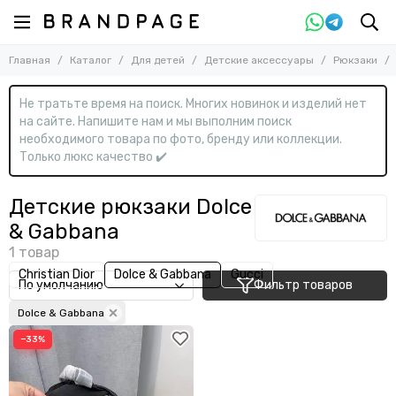
Назад
Назад
Главная
Каталог
Для детей
Детские аксессуары
Рюкзаки
Для детей
Детские аксессуары
Смотреть все товары
Смотреть все товары
Не тратьте время на поиск. Многих новинок и изделий нет
Детские бренды
Бейсболки
на сайте. Напишите нам и мы выполним поиск
Для девочек
Кепки
необходимого товара по фото, бренду или коллекции.
Для мальчиков
Рюкзаки
Только люкс качество ✔️
Детские аксессуары
Шапки
Детские рюкзаки Dolce
& Gabbana
Christian Dior
Dolce & Gabbana
Gucci
Фильтр товаров
Dolce & Gabbana
−33%