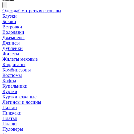
Одежда
Смотреть все товары
Блузки
Брюки
Ветровки
Водолазки
Джемперы
Джинсы
Дубленки
Жилеты
Жилеты меховые
Кардиганы
Комбинезоны
Костюмы
Кофты
Купальники
Куртки
Куртки кожаные
Легинсы и лосины
Пальто
Пиджаки
Платья
Плащи
Пуловеры