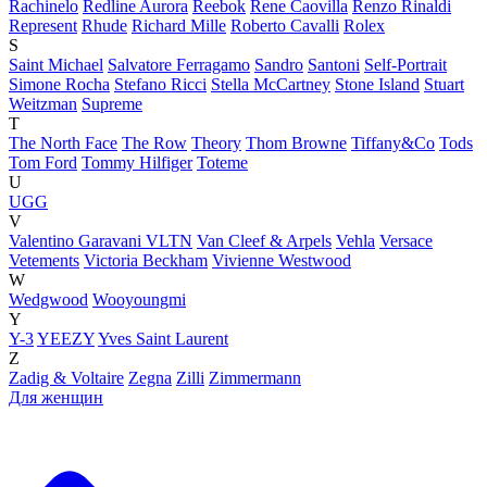
Rachinelo
Redline Aurora
Reebok
Rene Caovilla
Renzo Rinaldi
Represent
Rhude
Richard Mille
Roberto Cavalli
Rolex
S
Saint Michael
Salvatore Ferragamo
Sandro
Santoni
Self-Portrait
Simone Rocha
Stefano Ricci
Stella McCartney
Stone Island
Stuart
Weitzman
Supreme
T
The North Face
The Row
Theory
Thom Browne
Tiffany&Co
Tods
Tom Ford
Tommy Hilfiger
Toteme
U
UGG
V
Valentino Garavani VLTN
Van Cleef & Arpels
Vehla
Versace
Vetements
Victoria Beckham
Vivienne Westwood
W
Wedgwood
Wooyoungmi
Y
Y-3
YEEZY
Yves Saint Laurent
Z
Zadig & Voltaire
Zegna
Zilli
Zimmermann
Для женщин