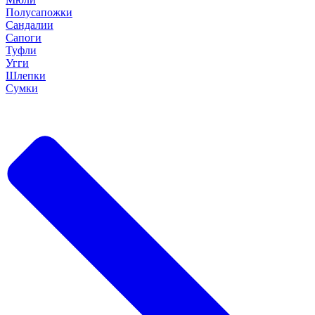
Полусапожки
Сандалии
Сапоги
Туфли
Угги
Шлепки
Сумки