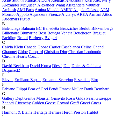
Acne Studios
Adidas
ALAÏA
Alemais
Alessandra Rich
Alex Perry
Alexander McQueen
Alexander Wang
Alexandere Vauthier
Ambush
AMI Paris
Amina Muaddi
AMIRI
Angelo Galasso
APM
Monaco
Appolo
Aquazzura Firenze
Arcteryx
AREA
Armani
Attico
Audemars Piguet
B
Balenciaga
Balmain
BC
Benedetta Bruzziches
Berluti
Bikkembergs
Billionaire
Blumarine
Boss
Bottega Veneta
Boucheron
Breguet
Breitling
Brioni
Burberry
Bvlgari
C
Calvin Klein
Canada Goose
Cartier
Casablanca
Celine
Chanel
Chaumet
Chloe
Chopard
Christian Dior
Christian Louboutin
Chrome Hearts
Coach
D
David Beckham
David Koma
Diesel
Dita
Dolce & Gabbana
Dsquared2
E
Eleven
Emiliano Zapata
Ermanno Scervino
Essentials
Etro
F
Fabiano Filippi
Fear of God
Fendi
Franck Muller
Frank Bernhard
G
Gallery Dept
Gentle Monster
Gianvito Rossi
Gilda Pearl
Giuseppe
Zanotti
Givenchy
Golden Goose
Goyard
Graff
Gucci
Guess
H
Harmont & Blaine
Heritage
Hermes
Heron Preston
Hublot