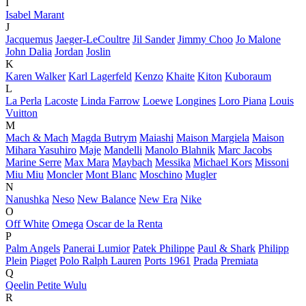
I
Isabel Marant
J
Jacquemus
Jaeger-LeCoultre
Jil Sander
Jimmy Choo
Jo Malone
John Dalia
Jordan
Joslin
K
Karen Walker
Karl Lagerfeld
Kenzo
Khaite
Kiton
Kuboraum
L
La Perla
Lacoste
Linda Farrow
Loewe
Longines
Loro Piana
Louis
Vuitton
M
Mach & Mach
Magda Butrym
Maiashi
Maison Margiela
Maison
Mihara Yasuhiro
Maje
Mandelli
Manolo Blahnik
Marc Jacobs
Marine Serre
Max Mara
Maybach
Messika
Michael Kors
Missoni
Miu Miu
Moncler
Mont Blanc
Moschino
Mugler
N
Nanushka
Neso
New Balance
New Era
Nike
O
Off White
Omega
Oscar de la Renta
P
Palm Angels
Panerai Lumior
Patek Philippe
Paul & Shark
Philipp
Plein
Piaget
Polo Ralph Lauren
Ports 1961
Prada
Premiata
Q
Qeelin Petite Wulu
R