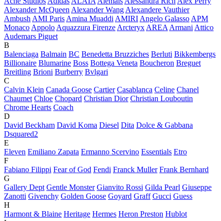
Acne Studios
Adidas
ALAÏA
Alemais
Alessandra Rich
Alex Perry
Alexander McQueen
Alexander Wang
Alexandere Vauthier
Ambush
AMI Paris
Amina Muaddi
AMIRI
Angelo Galasso
APM
Monaco
Appolo
Aquazzura Firenze
Arcteryx
AREA
Armani
Attico
Audemars Piguet
B
Balenciaga
Balmain
BC
Benedetta Bruzziches
Berluti
Bikkembergs
Billionaire
Blumarine
Boss
Bottega Veneta
Boucheron
Breguet
Breitling
Brioni
Burberry
Bvlgari
C
Calvin Klein
Canada Goose
Cartier
Casablanca
Celine
Chanel
Chaumet
Chloe
Chopard
Christian Dior
Christian Louboutin
Chrome Hearts
Coach
D
David Beckham
David Koma
Diesel
Dita
Dolce & Gabbana
Dsquared2
E
Eleven
Emiliano Zapata
Ermanno Scervino
Essentials
Etro
F
Fabiano Filippi
Fear of God
Fendi
Franck Muller
Frank Bernhard
G
Gallery Dept
Gentle Monster
Gianvito Rossi
Gilda Pearl
Giuseppe
Zanotti
Givenchy
Golden Goose
Goyard
Graff
Gucci
Guess
H
Harmont & Blaine
Heritage
Hermes
Heron Preston
Hublot