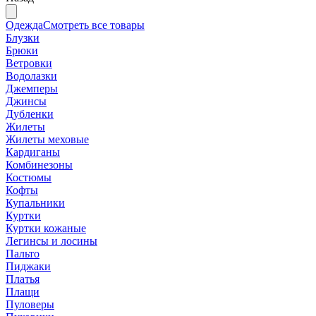
Одежда
Смотреть все товары
Блузки
Брюки
Ветровки
Водолазки
Джемперы
Джинсы
Дубленки
Жилеты
Жилеты меховые
Кардиганы
Комбинезоны
Костюмы
Кофты
Купальники
Куртки
Куртки кожаные
Легинсы и лосины
Пальто
Пиджаки
Платья
Плащи
Пуловеры