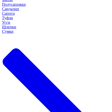
Полусапожки
Сандалии
Сапоги
Туфли
Угги
Шлепки
Сумки