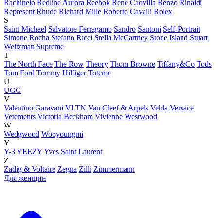
Rachinelo
Redline Aurora
Reebok
Rene Caovilla
Renzo Rinaldi
Represent
Rhude
Richard Mille
Roberto Cavalli
Rolex
S
Saint Michael
Salvatore Ferragamo
Sandro
Santoni
Self-Portrait
Simone Rocha
Stefano Ricci
Stella McCartney
Stone Island
Stuart
Weitzman
Supreme
T
The North Face
The Row
Theory
Thom Browne
Tiffany&Co
Tods
Tom Ford
Tommy Hilfiger
Toteme
U
UGG
V
Valentino Garavani VLTN
Van Cleef & Arpels
Vehla
Versace
Vetements
Victoria Beckham
Vivienne Westwood
W
Wedgwood
Wooyoungmi
Y
Y-3
YEEZY
Yves Saint Laurent
Z
Zadig & Voltaire
Zegna
Zilli
Zimmermann
Для женщин