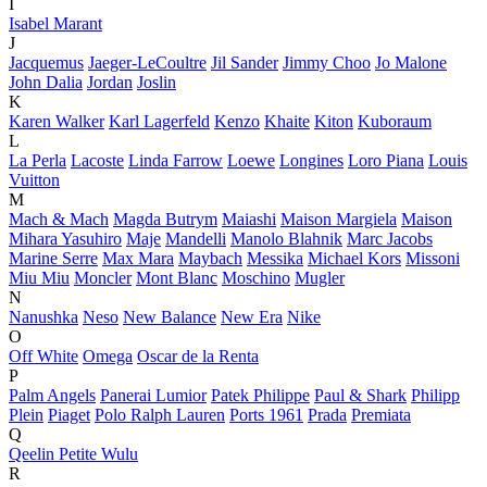
I
Isabel Marant
J
Jacquemus
Jaeger-LeCoultre
Jil Sander
Jimmy Choo
Jo Malone
John Dalia
Jordan
Joslin
K
Karen Walker
Karl Lagerfeld
Kenzo
Khaite
Kiton
Kuboraum
L
La Perla
Lacoste
Linda Farrow
Loewe
Longines
Loro Piana
Louis
Vuitton
M
Mach & Mach
Magda Butrym
Maiashi
Maison Margiela
Maison
Mihara Yasuhiro
Maje
Mandelli
Manolo Blahnik
Marc Jacobs
Marine Serre
Max Mara
Maybach
Messika
Michael Kors
Missoni
Miu Miu
Moncler
Mont Blanc
Moschino
Mugler
N
Nanushka
Neso
New Balance
New Era
Nike
O
Off White
Omega
Oscar de la Renta
P
Palm Angels
Panerai Lumior
Patek Philippe
Paul & Shark
Philipp
Plein
Piaget
Polo Ralph Lauren
Ports 1961
Prada
Premiata
Q
Qeelin Petite Wulu
R