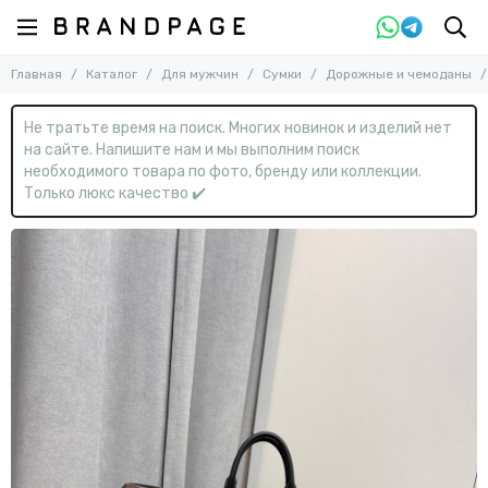
Назад
Назад
Главная
Каталог
Для мужчин
Сумки
Дорожные и чемоданы
Для мужчин
Сумки
Смотреть все товары
Смотреть все товары
Не тратьте время на поиск. Многих новинок и изделий нет
Одежда
Барсетки
на сайте. Напишите нам и мы выполним поиск
Обувь
Дорожные и чемоданы
необходимого товара по фото, бренду или коллекции.
Сумки
Картхолдеры и визитницы
Только люкс качество ✔️
Косметички
Аксессуары
Кошельки
Мессенджеры
На ремне
Обложки для документов
Папки
Поясные
Рюкзаки и портфели
С ручками
Спортивные
Через плечо