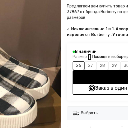
Предлагаем вам купить товар 
37867 от бренда Burberry по це
размеров
✓ Исключительно 1 в 1. Асс
изделия от Burberry . Уточн
В наличии
Помощь в выборе 
Размер
26
27
28
29
3
Заказ в один
Выбрать