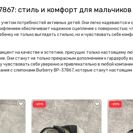
867: стиль и комфорт для мальчиков
 учетом потребностей активных детей. Они легко надеваются и с
рифлением обеспечивает надежное сцепление с поверхностью, чт
ебенку не только выглядеть стильно, но и чувствовать себя ком
акцент на качестве и эстетике, присущих только настоящему люк
ние. Они станут не только прекрасным дополнением к гардеробу в
у чувствовать себя уверенно и привлекательно в любой компании
ания с слипонами Burberry BP-37867, которые станут настоящим 
−29%
−29%