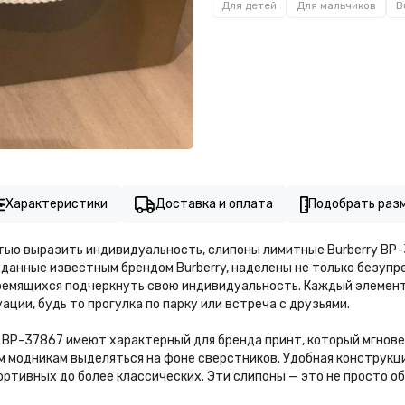
Для детей
Для мальчиков
B
Характеристики
Доставка и оплата
Подобрать раз
тью выразить индивидуальность, слипоны лимитные Burberry BP
данные известным брендом Burberry, наделены не только безупр
ремящихся подчеркнуть свою индивидуальность. Каждый элемент
ации, будь то прогулка по парку или встреча с друзьями.
 BP-37867 имеют характерный для бренда принт, который мгнове
м модникам выделяться на фоне сверстников. Удобная конструкция
ортивных до более классических. Эти слипоны — это не просто об