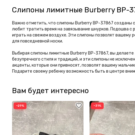
Слипоны лимитные Burberry BP-37
Важно отметить, что слипоны Burberry BP-37867 созданы с
любит тратить время на завязывание шнурков. Подошва с 
играть на свежем воздухе. Эти слипоны позволят вашему р
для повседневной носки.
Выбирая слипоны лимитные Burberry BP-37867, вы делаете 
безупречного стиля и традиций, и эти слипоны не исключе
акценты, которые они привносят, позволят вашему мальчик
Подарите своему ребенку возможность быть в центре вним
Вам будет интересно
−29%
−31%