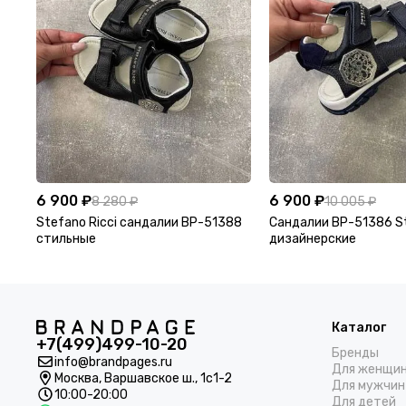
6 900 ₽
6 900 ₽
8 280 ₽
10 005 ₽
Stefano Ricci сандалии BP-51388
Сандалии BP-51386 St
стильные
дизайнерские
Каталог
+7(499)499-10-20
Бренды
info@brandpages.ru
Для женщи
Москва,
Варшавское ш., 1с1-2
Для мужчин
10:00-20:00
Для детей