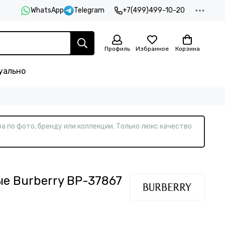
WhatsApp
Telegram
+7(499)499-10-20
Профиль
Избранное
Корзина
уально
а по фото, бренду или коллекции. Только люкс качество
е Burberry BP-37867