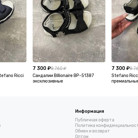
7 300 ₽
7 300 ₽
8 760 ₽
8 7
efano Ricci
Сандалии Billionaire BP-51387
Stefano Ric
эксклюзивные
премиальны
Информация
Публичная оферта
н
Политика конфиденциальнос
Обмен и возврат
Оптом