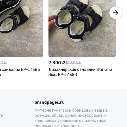
7 300 ₽
7 
60 ₽
10 585 ₽
ci сандалии BP-51385
Дизайнерские сандалии Stefano
Do
е
Ricci BP-51384
52
brandpages.ru
Интернет-магазин брендовых вещей,
ти
одежды, обуви, сумок, аксессуаров и
ювелирных украшений от известных
мировых люкс брендов.