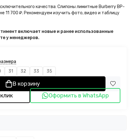
исключительного качества: Слипоны лимитные Burberry BP-
не 11 700 ₽. Рекомендуем изучить фото, видео и таблицу
ортимент включает новые и ранее использованные
ите у менеджеров.
размера
0
31
32
33
35
В корзину
 клик
Оформить в WhatsApp