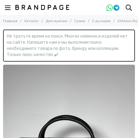
Назад
Назад
Главная
Каталог
Для мужчин
Сумки
С ручками
Stefano Ri
Для мужчин
Сумки
Смотреть все товары
Смотреть все товары
Не тратьте время на поиск. Многих новинок и изделий нет
Одежда
Барсетки
на сайте. Напишите нам и мы выполним поиск
Обувь
Дорожные и чемоданы
необходимого товара по фото, бренду или коллекции.
Сумки
Картхолдеры и визитницы
Только люкс качество ✔️
Косметички
Аксессуары
Кошельки
Мессенджеры
На ремне
Обложки для документов
Папки
Поясные
Рюкзаки и портфели
С ручками
Спортивные
Через плечо