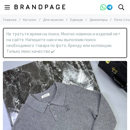
Назад
Назад
Главная
Каталог
Для мужчин
Одежда
Джемперы
Поло сти
Для мужчин
Одежда
Смотреть все товары
Смотреть все товары
Не тратьте время на поиск. Многих новинок и изделий нет
Одежда
Брюки
на сайте. Напишите нам и мы выполним поиск
Ветровки
Обувь
необходимого товара по фото, бренду или коллекции.
Водолазки
Сумки
Только люкс качество ✔️
Джемперы
Аксессуары
Джинсы
Дубленки
Жилеты
Костюмы
Куртки
Куртки кожаные
Нижнее белье
Пальто
Пиджаки
Пуловеры