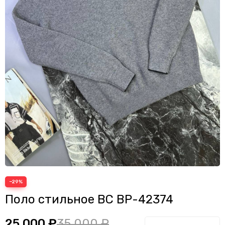
Пуховики
Рубашки
Свитеры
Свитшоты, кофты и худи
Спортивные костюмы
Футболки
Шорты
Кардиганы
Поло
−29%
Поло стильное BC BP-42374
25 000 ₽
35 000 ₽