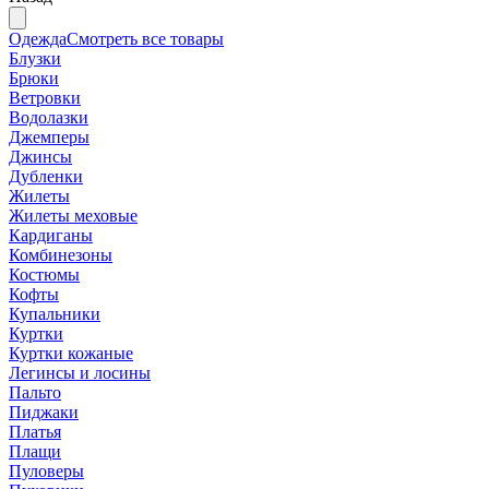
Одежда
Смотреть все товары
Блузки
Брюки
Ветровки
Водолазки
Джемперы
Джинсы
Дубленки
Жилеты
Жилеты меховые
Кардиганы
Комбинезоны
Костюмы
Кофты
Купальники
Куртки
Куртки кожаные
Легинсы и лосины
Пальто
Пиджаки
Платья
Плащи
Пуловеры