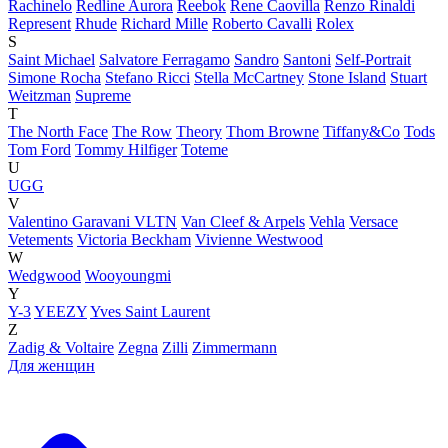
Rachinelo
Redline Aurora
Reebok
Rene Caovilla
Renzo Rinaldi
Represent
Rhude
Richard Mille
Roberto Cavalli
Rolex
S
Saint Michael
Salvatore Ferragamo
Sandro
Santoni
Self-Portrait
Simone Rocha
Stefano Ricci
Stella McCartney
Stone Island
Stuart
Weitzman
Supreme
T
The North Face
The Row
Theory
Thom Browne
Tiffany&Co
Tods
Tom Ford
Tommy Hilfiger
Toteme
U
UGG
V
Valentino Garavani VLTN
Van Cleef & Arpels
Vehla
Versace
Vetements
Victoria Beckham
Vivienne Westwood
W
Wedgwood
Wooyoungmi
Y
Y-3
YEEZY
Yves Saint Laurent
Z
Zadig & Voltaire
Zegna
Zilli
Zimmermann
Для женщин