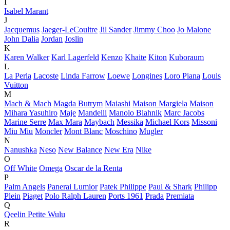
I
Isabel Marant
J
Jacquemus
Jaeger-LeCoultre
Jil Sander
Jimmy Choo
Jo Malone
John Dalia
Jordan
Joslin
K
Karen Walker
Karl Lagerfeld
Kenzo
Khaite
Kiton
Kuboraum
L
La Perla
Lacoste
Linda Farrow
Loewe
Longines
Loro Piana
Louis
Vuitton
M
Mach & Mach
Magda Butrym
Maiashi
Maison Margiela
Maison
Mihara Yasuhiro
Maje
Mandelli
Manolo Blahnik
Marc Jacobs
Marine Serre
Max Mara
Maybach
Messika
Michael Kors
Missoni
Miu Miu
Moncler
Mont Blanc
Moschino
Mugler
N
Nanushka
Neso
New Balance
New Era
Nike
O
Off White
Omega
Oscar de la Renta
P
Palm Angels
Panerai Lumior
Patek Philippe
Paul & Shark
Philipp
Plein
Piaget
Polo Ralph Lauren
Ports 1961
Prada
Premiata
Q
Qeelin Petite Wulu
R