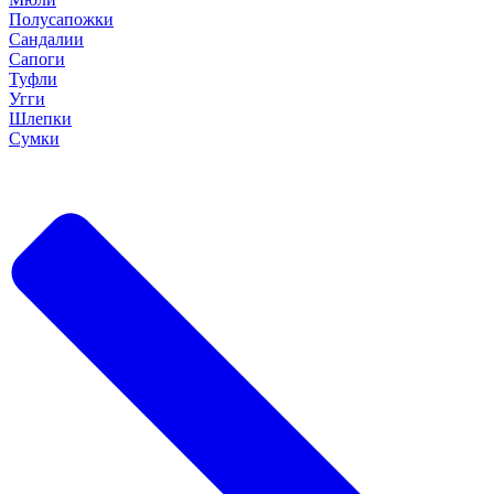
Полусапожки
Сандалии
Сапоги
Туфли
Угги
Шлепки
Сумки