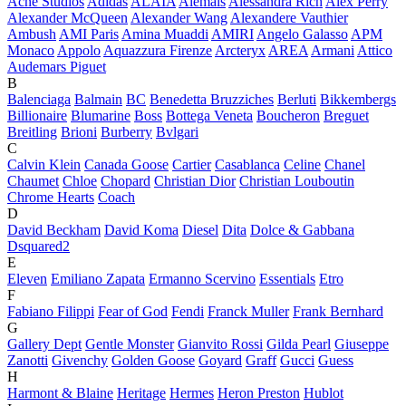
Acne Studios
Adidas
ALAÏA
Alemais
Alessandra Rich
Alex Perry
Alexander McQueen
Alexander Wang
Alexandere Vauthier
Ambush
AMI Paris
Amina Muaddi
AMIRI
Angelo Galasso
APM
Monaco
Appolo
Aquazzura Firenze
Arcteryx
AREA
Armani
Attico
Audemars Piguet
B
Balenciaga
Balmain
BC
Benedetta Bruzziches
Berluti
Bikkembergs
Billionaire
Blumarine
Boss
Bottega Veneta
Boucheron
Breguet
Breitling
Brioni
Burberry
Bvlgari
C
Calvin Klein
Canada Goose
Cartier
Casablanca
Celine
Chanel
Chaumet
Chloe
Chopard
Christian Dior
Christian Louboutin
Chrome Hearts
Coach
D
David Beckham
David Koma
Diesel
Dita
Dolce & Gabbana
Dsquared2
E
Eleven
Emiliano Zapata
Ermanno Scervino
Essentials
Etro
F
Fabiano Filippi
Fear of God
Fendi
Franck Muller
Frank Bernhard
G
Gallery Dept
Gentle Monster
Gianvito Rossi
Gilda Pearl
Giuseppe
Zanotti
Givenchy
Golden Goose
Goyard
Graff
Gucci
Guess
H
Harmont & Blaine
Heritage
Hermes
Heron Preston
Hublot