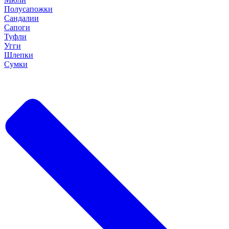
Полусапожки
Сандалии
Сапоги
Туфли
Угги
Шлепки
Сумки