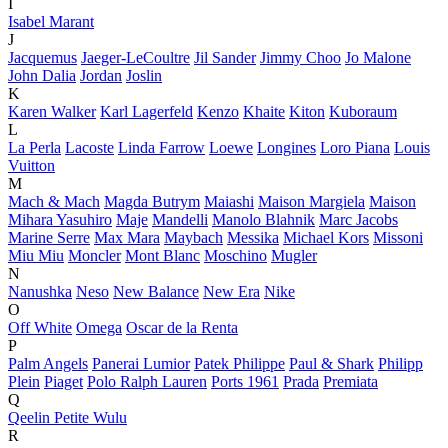
I
Isabel Marant
J
Jacquemus
Jaeger-LeCoultre
Jil Sander
Jimmy Choo
Jo Malone
John Dalia
Jordan
Joslin
K
Karen Walker
Karl Lagerfeld
Kenzo
Khaite
Kiton
Kuboraum
L
La Perla
Lacoste
Linda Farrow
Loewe
Longines
Loro Piana
Louis
Vuitton
M
Mach & Mach
Magda Butrym
Maiashi
Maison Margiela
Maison
Mihara Yasuhiro
Maje
Mandelli
Manolo Blahnik
Marc Jacobs
Marine Serre
Max Mara
Maybach
Messika
Michael Kors
Missoni
Miu Miu
Moncler
Mont Blanc
Moschino
Mugler
N
Nanushka
Neso
New Balance
New Era
Nike
O
Off White
Omega
Oscar de la Renta
P
Palm Angels
Panerai Lumior
Patek Philippe
Paul & Shark
Philipp
Plein
Piaget
Polo Ralph Lauren
Ports 1961
Prada
Premiata
Q
Qeelin Petite Wulu
R