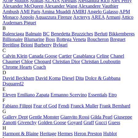
Acne Studios
Adidas
ALAÏA
Alemais
Alessandra Rich
Alex Perry
Alexander McQueen
Alexander Wang
Alexandere Vauthier
Ambush
AMI Paris
Amina Muaddi
AMIRI
Angelo Galasso
APM
Monaco
Appolo
Aquazzura Firenze
Arcteryx
AREA
Armani
Attico
Audemars Piguet
B
Balenciaga
Balmain
BC
Benedetta Bruzziches
Berluti
Bikkembergs
Billionaire
Blumarine
Boss
Bottega Veneta
Boucheron
Breguet
Breitling
Brioni
Burberry
Bvlgari
C
Calvin Klein
Canada Goose
Cartier
Casablanca
Celine
Chanel
Chaumet
Chloe
Chopard
Christian Dior
Christian Louboutin
Chrome Hearts
Coach
D
David Beckham
David Koma
Diesel
Dita
Dolce & Gabbana
Dsquared2
E
Eleven
Emiliano Zapata
Ermanno Scervino
Essentials
Etro
F
Fabiano Filippi
Fear of God
Fendi
Franck Muller
Frank Bernhard
G
Gallery Dept
Gentle Monster
Gianvito Rossi
Gilda Pearl
Giuseppe
Zanotti
Givenchy
Golden Goose
Goyard
Graff
Gucci
Guess
H
Harmont & Blaine
Heritage
Hermes
Heron Preston
Hublot