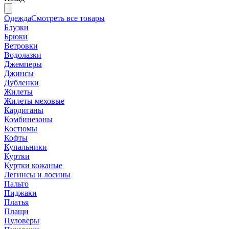
Одежда
Смотреть все товары
Блузки
Брюки
Ветровки
Водолазки
Джемперы
Джинсы
Дубленки
Жилеты
Жилеты меховые
Кардиганы
Комбинезоны
Костюмы
Кофты
Купальники
Куртки
Куртки кожаные
Легинсы и лосины
Пальто
Пиджаки
Платья
Плащи
Пуловеры