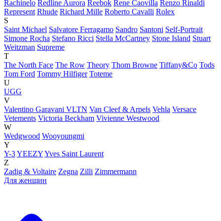
Rachinelo
Redline Aurora
Reebok
Rene Caovilla
Renzo Rinaldi
Represent
Rhude
Richard Mille
Roberto Cavalli
Rolex
S
Saint Michael
Salvatore Ferragamo
Sandro
Santoni
Self-Portrait
Simone Rocha
Stefano Ricci
Stella McCartney
Stone Island
Stuart
Weitzman
Supreme
T
The North Face
The Row
Theory
Thom Browne
Tiffany&Co
Tods
Tom Ford
Tommy Hilfiger
Toteme
U
UGG
V
Valentino Garavani VLTN
Van Cleef & Arpels
Vehla
Versace
Vetements
Victoria Beckham
Vivienne Westwood
W
Wedgwood
Wooyoungmi
Y
Y-3
YEEZY
Yves Saint Laurent
Z
Zadig & Voltaire
Zegna
Zilli
Zimmermann
Для женщин