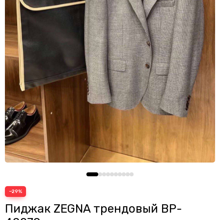
Пуховики
Рубашки
Свитеры
Свитшоты, кофты и худи
Спортивные костюмы
Футболки
Шорты
Кардиганы
Поло
−29%
Пиджак ZEGNA трендовый BP-