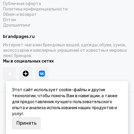
Публичная оферта
Политика конфиденциальности
Обмен и возврат
Оптом
Дропшиппинг
brandpages.ru
Интернет-магазин брендовых вещей, одежды, обуви, сумок,
аксессуаров и ювелирных украшений от известных мировых
люкс брендов.
Мы в социальных сетях
Этот сайт использует cookie-файлы и другие
технологии, чтобы помочь Вам в навигации, а также
2026 © BRANDPAGES.
Карта сайта
для предоставления лучшего пользовательского
опыта и анализа использования наших продуктов и
услуг.
Принять