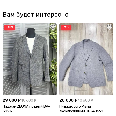
Вам будет интересно
−29%
−31%
29 000 ₽
28 000 ₽
40 600 ₽
40 600 ₽
Пиджак ZEGNA модный BP-
Пиджак Loro Piana
39916
эксклюзивный BP-40691