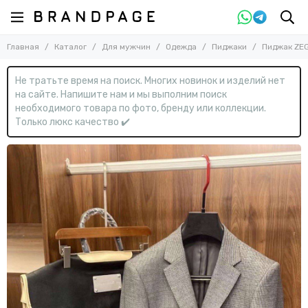
Назад
Назад
Главная
Каталог
Для мужчин
Одежда
Пиджаки
Пиджак ZE
Для мужчин
Одежда
Смотреть все товары
Смотреть все товары
Не тратьте время на поиск. Многих новинок и изделий нет
Одежда
Брюки
на сайте. Напишите нам и мы выполним поиск
Ветровки
Обувь
необходимого товара по фото, бренду или коллекции.
Водолазки
Сумки
Только люкс качество ✔️
Джемперы
Аксессуары
Джинсы
Дубленки
Жилеты
Костюмы
Куртки
Куртки кожаные
Нижнее белье
Пальто
Пиджаки
Пуловеры