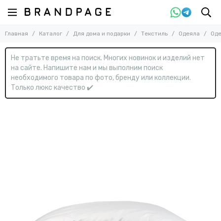
Назад
Назад
Главная
Каталог
Для дома и подарки
Текстиль
Одеяла
Оде
Для дома и подарки
Текстиль
Смотреть все товары
Смотреть все товары
Не тратьте время на поиск. Многих новинок и изделий нет
Текстиль
Одеяла
на сайте. Напишите нам и мы выполним поиск
Пледы
Офисные товары и подарки
необходимого товара по фото, бренду или коллекции.
Подушки
Только люкс качество ✔️
Полотенца
Постельное белье
Скатерти
Халаты