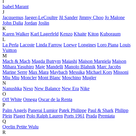
I
Isabel Marant
J
Jacquemus
Jaeger-LeCoultre
Jil Sander
Jimmy Choo
Jo Malone
John Dalia
Jordan
Joslin
K
Karen Walker
Karl Lagerfeld
Kenzo
Khaite
Kiton
Kuboraum
L
La Perla
Lacoste
Linda Farrow
Loewe
Longines
Loro Piana
Louis
Vuitton
M
Mach & Mach
Magda Butrym
Maiashi
Maison Margiela
Maison
Mihara Yasuhiro
Maje
Mandelli
Manolo Blahnik
Marc Jacobs
Marine Serre
Max Mara
Maybach
Messika
Michael Kors
Missoni
Miu Miu
Moncler
Mont Blanc
Moschino
Mugler
N
Nanushka
Neso
New Balance
New Era
Nike
O
Off White
Omega
Oscar de la Renta
P
Palm Angels
Panerai Lumior
Patek Philippe
Paul & Shark
Philipp
Plein
Piaget
Polo Ralph Lauren
Ports 1961
Prada
Premiata
Q
Qeelin Petite Wulu
R