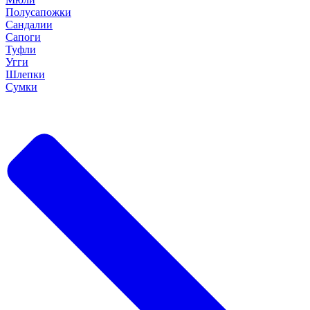
Полусапожки
Сандалии
Сапоги
Туфли
Угги
Шлепки
Сумки