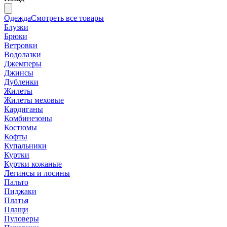
Одежда
Смотреть все товары
Блузки
Брюки
Ветровки
Водолазки
Джемперы
Джинсы
Дубленки
Жилеты
Жилеты меховые
Кардиганы
Комбинезоны
Костюмы
Кофты
Купальники
Куртки
Куртки кожаные
Легинсы и лосины
Пальто
Пиджаки
Платья
Плащи
Пуловеры