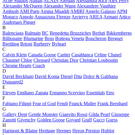
Acne Studios
Adidas
ALAÏA
Alemais
Alessandra Rich
Alex Perry
Alexander McQueen
Alexander Wang
Alexandere Vauthier
Ambush
AMI Paris
Amina Muaddi
AMIRI
Angelo Galasso
APM
Monaco
Appolo
Aquazzura Firenze
Arcteryx
AREA
Armani
Attico
Audemars Piguet
B
Balenciaga
Balmain
BC
Benedetta Bruzziches
Berluti
Bikkembergs
Billionaire
Blumarine
Boss
Bottega Veneta
Boucheron
Breguet
Breitling
Brioni
Burberry
Bvlgari
C
Calvin Klein
Canada Goose
Cartier
Casablanca
Celine
Chanel
Chaumet
Chloe
Chopard
Christian Dior
Christian Louboutin
Chrome Hearts
Coach
D
David Beckham
David Koma
Diesel
Dita
Dolce & Gabbana
Dsquared2
E
Eleven
Emiliano Zapata
Ermanno Scervino
Essentials
Etro
F
Fabiano Filippi
Fear of God
Fendi
Franck Muller
Frank Bernhard
G
Gallery Dept
Gentle Monster
Gianvito Rossi
Gilda Pearl
Giuseppe
Zanotti
Givenchy
Golden Goose
Goyard
Graff
Gucci
Guess
H
Harmont & Blaine
Heritage
Hermes
Heron Preston
Hublot