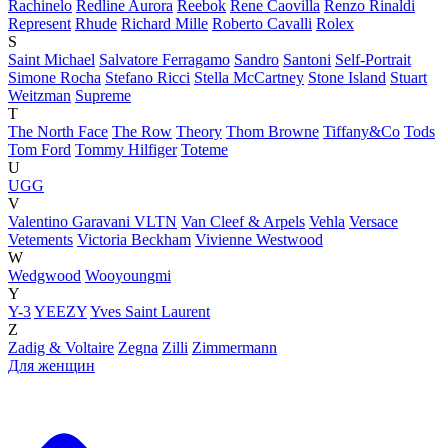
Rachinelo
Redline Aurora
Reebok
Rene Caovilla
Renzo Rinaldi
Represent
Rhude
Richard Mille
Roberto Cavalli
Rolex
S
Saint Michael
Salvatore Ferragamo
Sandro
Santoni
Self-Portrait
Simone Rocha
Stefano Ricci
Stella McCartney
Stone Island
Stuart
Weitzman
Supreme
T
The North Face
The Row
Theory
Thom Browne
Tiffany&Co
Tods
Tom Ford
Tommy Hilfiger
Toteme
U
UGG
V
Valentino Garavani VLTN
Van Cleef & Arpels
Vehla
Versace
Vetements
Victoria Beckham
Vivienne Westwood
W
Wedgwood
Wooyoungmi
Y
Y-3
YEEZY
Yves Saint Laurent
Z
Zadig & Voltaire
Zegna
Zilli
Zimmermann
Для женщин