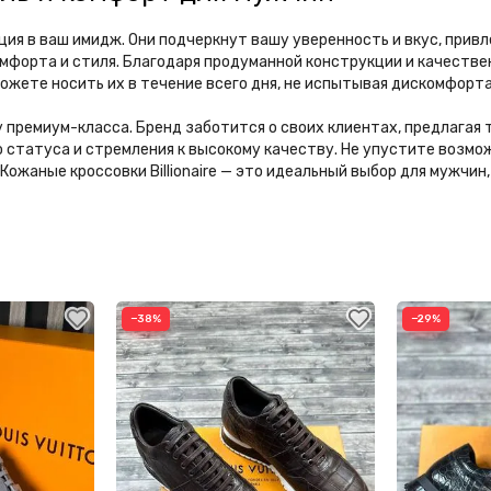
иция в ваш имидж. Они подчеркнут вашу уверенность и вкус, при
омфорта и стиля. Благодаря продуманной конструкции и качеств
можете носить их в течение всего дня, не испытывая дискомфорта
ьзу премиум-класса. Бренд заботится о своих клиентах, предлага
 статуса и стремления к высокому качеству. Не упустите возмож
Кожаные кроссовки Billionaire — это идеальный выбор для мужчи
−38%
−29%