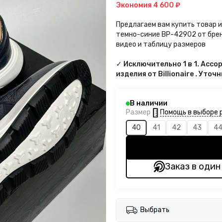
Экономия
4 600 ₽
Предлагаем вам купить товар и
темно-синие BP-42902 от бренд
видео и таблицу размеров
✓ Исключительно 1 в 1. Асс
изделия от Billionaire . Уто
В наличии
Помощь в выборе 
Размер
40
41
42
43
4
Заказ в один
Выбрать