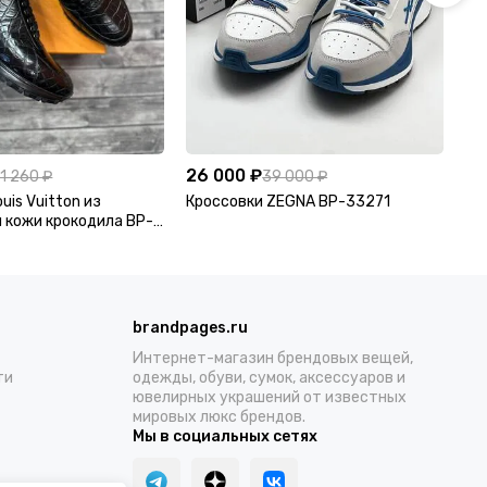
26 000 ₽
25
1 260 ₽
39 000 ₽
uis Vuitton из
Кроссовки ZEGNA BP-33271
Му
 кожи крокодила BP-
brandpages.ru
Интернет-магазин брендовых вещей,
ти
одежды, обуви, сумок, аксессуаров и
ювелирных украшений от известных
мировых люкс брендов.
Мы в социальных сетях