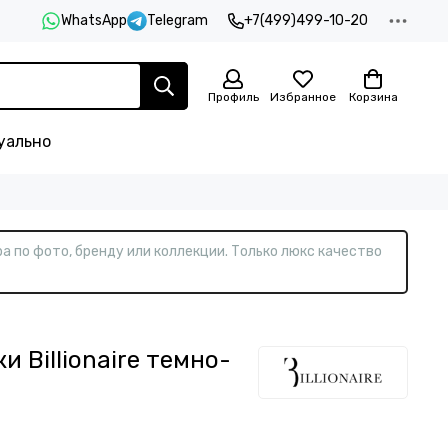
WhatsApp
Telegram
+7(499)499-10-20
Профиль
Избранное
Корзина
уально
а по фото, бренду или коллекции. Только люкс качество
 Billionaire темно-