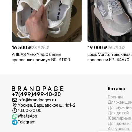
16 500 ₽
19 000 ₽
23 925 ₽
26 790 ₽
ADIDAS YEEZY 350 белые
Louis Vuitton эксклю
кроссовки премиум BP-31100
кроссовки BP-44670
Каталог
+7(499)499-10-20
Бренды
info@brandpages.ru
Для женщи
Москва,
Варшавское ш., 1с1-2
Для мужчин
10:00-20:00
Для детей
WhatsApp
Ювелирные 
Telegram
Для дома и 
Актуально