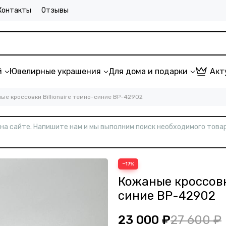
Контакты
Отзывы
й
Ювелирные украшения
Для дома и подарки
Акт
ые кроссовки Billionaire темно-синие BP-42902
т на сайте. Напишите нам и мы выполним поиск необходимого товар
−17%
Кожаные кроссовки
синие BP-42902
23 000 ₽
27 600 ₽