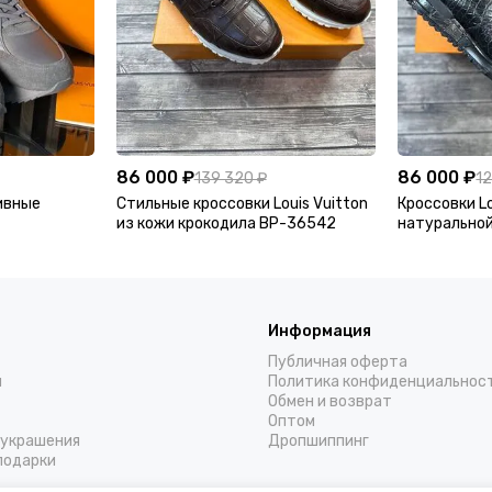
86 000 ₽
86 000 ₽
139 320 ₽
12
зивные
Стильные кроссовки Louis Vuitton
Кроссовки Lo
из кожи крокодила BP-36542
натуральной
36539
Информация
Публичная оферта
н
Политика конфиденциальнос
Обмен и возврат
Оптом
украшения
Дропшиппинг
подарки