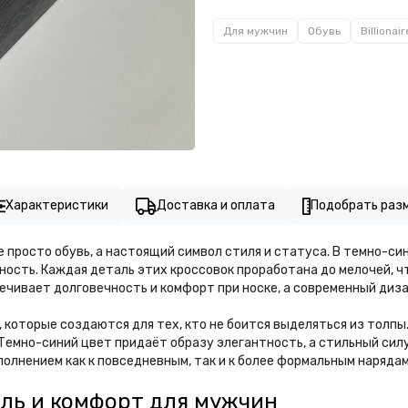
Для мужчин
Обувь
Billionair
Характеристики
Доставка и оплата
Подобрать раз
 не просто обувь, а настоящий символ стиля и статуса. В темно-
ость. Каждая деталь этих кроссовок проработана до мелочей, чт
чивает долговечность и комфорт при носке, а современный диз
и, которые создаются для тех, кто не боится выделяться из толп
и. Темно-синий цвет придаёт образу элегантность, а стильный с
ополнением как к повседневным, так и к более формальным наряда
тиль и комфорт для мужчин