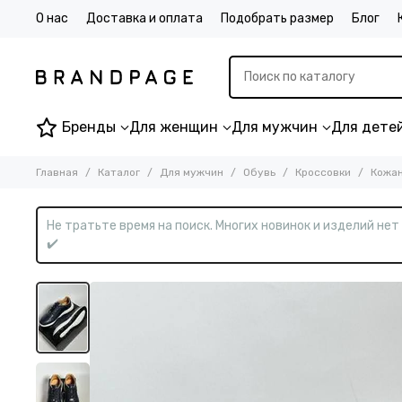
О нас
Доставка и оплата
Подобрать размер
Блог
Бренды
Для женщин
Для мужчин
Для дете
Главная
Каталог
Для мужчин
Обувь
Кроссовки
Кожан
Не тратьте время на поиск. Многих новинок и изделий не
✔️