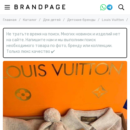
Назад
Назад
Главная
Каталог
Для детей
Детские бренды
Louis Vuitton
Для детей
Детские бренды
Смотреть все товары
Смотреть все товары
Не тратьте время на поиск. Многих новинок и изделий нет
Детские бренды
Baby Dior
на сайте. Напишите нам и мы выполним поиск
Burberry
Для девочек
необходимого товара по фото, бренду или коллекции.
Chanel
Для мальчиков
Только люкс качество ✔️
Fendi
Детские аксессуары
Gucci
Kenzo
Louis Vuitton
Moschino