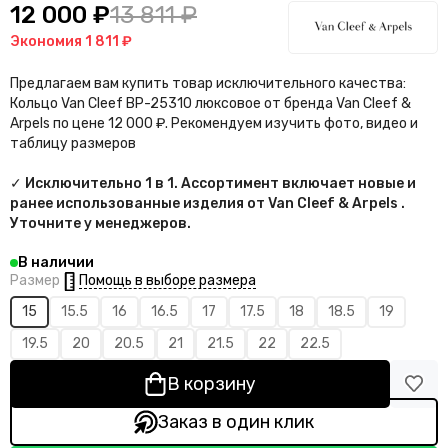
12 000 ₽
13 811 ₽
Экономия
1 811 ₽
Предлагаем вам купить товар исключительного качества:
Кольцо Van Cleef BP-25310 люксовое от бренда Van Cleef &
Arpels по цене 12 000 ₽. Рекомендуем изучить фото, видео и
таблицу размеров
✓ Исключительно 1 в 1. Ассортимент включает новые и
ранее использованные изделия от Van Cleef & Arpels .
Уточните у менеджеров.
В наличии
Помощь в выборе размера
Размер
15
15.5
16
16.5
17
17.5
18
18.5
19
19.5
20
20.5
21
21.5
22
22.5
В корзину
Заказ в один клик