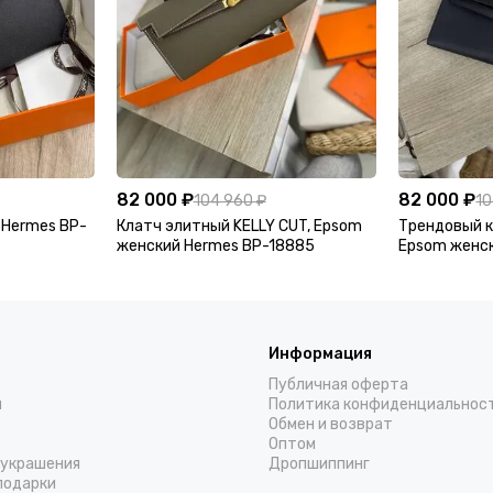
82 000 ₽
82 000 ₽
104 960 ₽
10
 Hermes BP-
Клатч элитный KELLY CUT, Epsom
Трендовый к
женский Hermes BP-18885
Epsom женс
Информация
Публичная оферта
н
Политика конфиденциальнос
Обмен и возврат
Оптом
украшения
Дропшиппинг
подарки