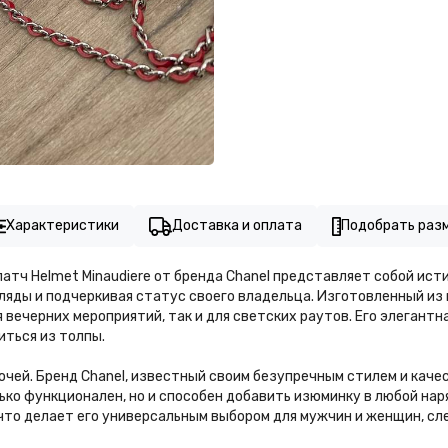
Характеристики
Доставка и оплата
Подобрать раз
латч Helmet Minaudiere от бренда Chanel представляет собой ис
гляды и подчеркивая статус своего владельца. Изготовленный и
я вечерних мероприятий, так и для светских раутов. Его элегант
ться из толпы.
очей. Бренд Chanel, известный своим безупречным стилем и каче
ко функционален, но и способен добавить изюминку в любой наря
 что делает его универсальным выбором для мужчин и женщин, с