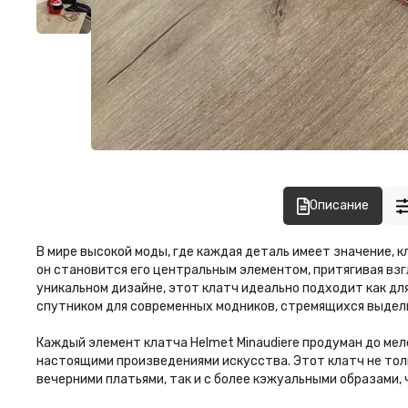
Описание
В мире высокой моды, где каждая деталь имеет значение, к
он становится его центральным элементом, притягивая вз
уникальном дизайне, этот клатч идеально подходит как дл
спутником для современных модников, стремящихся выдели
Каждый элемент клатча Helmet Minaudiere продуман до мел
настоящими произведениями искусства. Этот клатч не толь
вечерними платьями, так и с более кэжуальными образами,