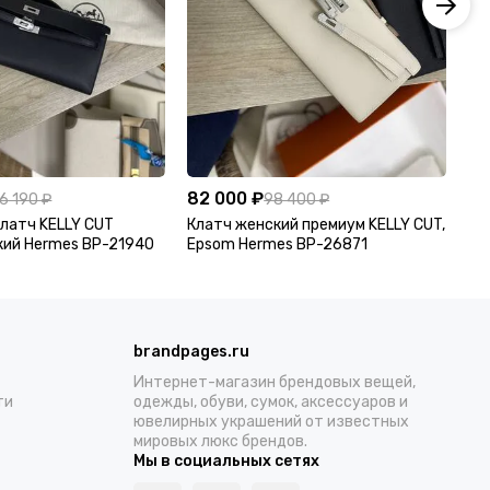
82 000 ₽
82
6 190 ₽
98 400 ₽
латч KELLY CUT
Клатч женский премиум KELLY CUT,
Кл
кий Hermes BP-21940
Epsom Hermes BP-26871
KE
27
brandpages.ru
Интернет-магазин брендовых вещей,
ти
одежды, обуви, сумок, аксессуаров и
ювелирных украшений от известных
мировых люкс брендов.
Мы в социальных сетях