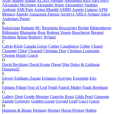
Acne Studios
Adidas
ALAÏA
Alemais
Alessandra Rich
Alex Perry
Alexander McQueen
Alexander Wang
Alexandere Vauthier
Ambush
AMI Paris
Amina Muaddi
AMIRI
Angelo Galasso
APM
Monaco
Appolo
Aquazzura Firenze
Arcteryx
AREA
Armani
Attico
Audemars Piguet
B
Balenciaga
Balmain
BC
Benedetta Bruzziches
Berluti
Bikkembergs
Billionaire
Blumarine
Boss
Bottega Veneta
Boucheron
Breguet
Breitling
Brioni
Burberry
Bvlgari
C
Calvin Klein
Canada Goose
Cartier
Casablanca
Celine
Chanel
Chaumet
Chloe
Chopard
Christian Dior
Christian Louboutin
Chrome Hearts
Coach
D
David Beckham
David Koma
Diesel
Dita
Dolce & Gabbana
Dsquared2
E
Eleven
Emiliano Zapata
Ermanno Scervino
Essentials
Etro
F
Fabiano Filippi
Fear of God
Fendi
Franck Muller
Frank Bernhard
G
Gallery Dept
Gentle Monster
Gianvito Rossi
Gilda Pearl
Giuseppe
Zanotti
Givenchy
Golden Goose
Goyard
Graff
Gucci
Guess
H
Harmont & Blaine
Heritage
Hermes
Heron Preston
Hublot