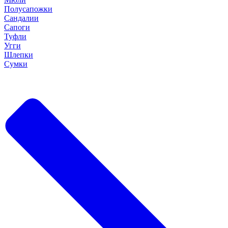
Полусапожки
Сандалии
Сапоги
Туфли
Угги
Шлепки
Сумки