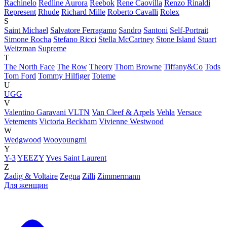
Rachinelo
Redline Aurora
Reebok
Rene Caovilla
Renzo Rinaldi
Represent
Rhude
Richard Mille
Roberto Cavalli
Rolex
S
Saint Michael
Salvatore Ferragamo
Sandro
Santoni
Self-Portrait
Simone Rocha
Stefano Ricci
Stella McCartney
Stone Island
Stuart
Weitzman
Supreme
T
The North Face
The Row
Theory
Thom Browne
Tiffany&Co
Tods
Tom Ford
Tommy Hilfiger
Toteme
U
UGG
V
Valentino Garavani VLTN
Van Cleef & Arpels
Vehla
Versace
Vetements
Victoria Beckham
Vivienne Westwood
W
Wedgwood
Wooyoungmi
Y
Y-3
YEEZY
Yves Saint Laurent
Z
Zadig & Voltaire
Zegna
Zilli
Zimmermann
Для женщин