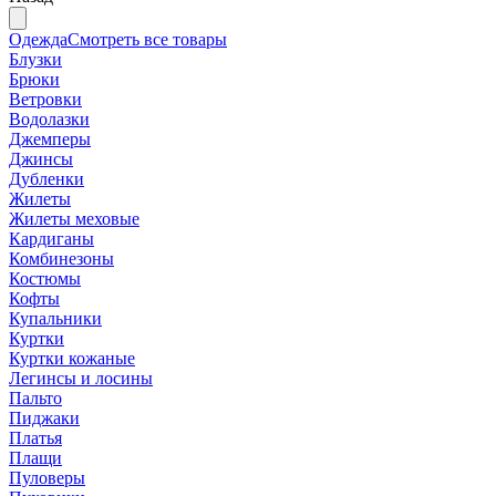
Одежда
Смотреть все товары
Блузки
Брюки
Ветровки
Водолазки
Джемперы
Джинсы
Дубленки
Жилеты
Жилеты меховые
Кардиганы
Комбинезоны
Костюмы
Кофты
Купальники
Куртки
Куртки кожаные
Легинсы и лосины
Пальто
Пиджаки
Платья
Плащи
Пуловеры