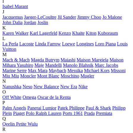
I
Isabel Marant
J
Jacquemus
Jaeger-LeCoultre
Jil Sander
Jimmy Choo
Jo Malone
John Dalia
Jordan
Joslin
K
Karen Walker
Karl Lagerfeld
Kenzo
Khaite
Kiton
Kuboraum
L
La Perla
Lacoste
Linda Farrow
Loewe
Longines
Loro Piana
Louis
Vuitton
M
Mach & Mach
Magda Butrym
Maiashi
Maison Margiela
Maison
Mihara Yasuhiro
Maje
Mandelli
Manolo Blahnik
Marc Jacobs
Marine Serre
Max Mara
Maybach
Messika
Michael Kors
Missoni
Miu Miu
Moncler
Mont Blanc
Moschino
Mugler
N
Nanushka
Neso
New Balance
New Era
Nike
O
Off White
Omega
Oscar de la Renta
P
Palm Angels
Panerai Lumior
Patek Philippe
Paul & Shark
Philipp
Plein
Piaget
Polo Ralph Lauren
Ports 1961
Prada
Premiata
Q
Qeelin Petite Wulu
R