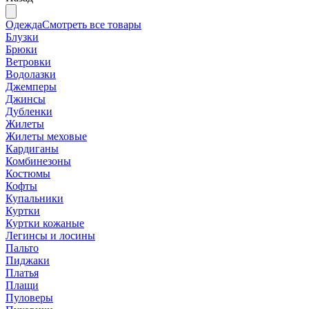
Одежда
Смотреть все товары
Блузки
Брюки
Ветровки
Водолазки
Джемперы
Джинсы
Дубленки
Жилеты
Жилеты меховые
Кардиганы
Комбинезоны
Костюмы
Кофты
Купальники
Куртки
Куртки кожаные
Легинсы и лосины
Пальто
Пиджаки
Платья
Плащи
Пуловеры