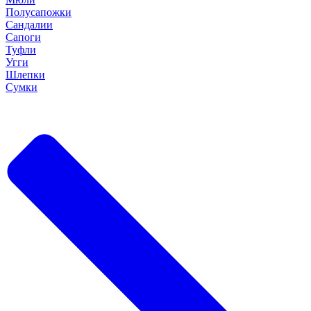
Полусапожки
Сандалии
Сапоги
Туфли
Угги
Шлепки
Сумки