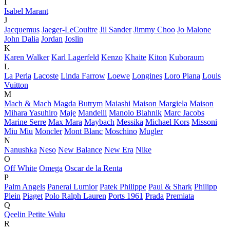
I
Isabel Marant
J
Jacquemus
Jaeger-LeCoultre
Jil Sander
Jimmy Choo
Jo Malone
John Dalia
Jordan
Joslin
K
Karen Walker
Karl Lagerfeld
Kenzo
Khaite
Kiton
Kuboraum
L
La Perla
Lacoste
Linda Farrow
Loewe
Longines
Loro Piana
Louis
Vuitton
M
Mach & Mach
Magda Butrym
Maiashi
Maison Margiela
Maison
Mihara Yasuhiro
Maje
Mandelli
Manolo Blahnik
Marc Jacobs
Marine Serre
Max Mara
Maybach
Messika
Michael Kors
Missoni
Miu Miu
Moncler
Mont Blanc
Moschino
Mugler
N
Nanushka
Neso
New Balance
New Era
Nike
O
Off White
Omega
Oscar de la Renta
P
Palm Angels
Panerai Lumior
Patek Philippe
Paul & Shark
Philipp
Plein
Piaget
Polo Ralph Lauren
Ports 1961
Prada
Premiata
Q
Qeelin Petite Wulu
R