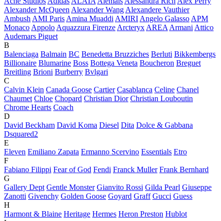
Acne Studios
Adidas
ALAÏA
Alemais
Alessandra Rich
Alex Perry
Alexander McQueen
Alexander Wang
Alexandere Vauthier
Ambush
AMI Paris
Amina Muaddi
AMIRI
Angelo Galasso
APM
Monaco
Appolo
Aquazzura Firenze
Arcteryx
AREA
Armani
Attico
Audemars Piguet
B
Balenciaga
Balmain
BC
Benedetta Bruzziches
Berluti
Bikkembergs
Billionaire
Blumarine
Boss
Bottega Veneta
Boucheron
Breguet
Breitling
Brioni
Burberry
Bvlgari
C
Calvin Klein
Canada Goose
Cartier
Casablanca
Celine
Chanel
Chaumet
Chloe
Chopard
Christian Dior
Christian Louboutin
Chrome Hearts
Coach
D
David Beckham
David Koma
Diesel
Dita
Dolce & Gabbana
Dsquared2
E
Eleven
Emiliano Zapata
Ermanno Scervino
Essentials
Etro
F
Fabiano Filippi
Fear of God
Fendi
Franck Muller
Frank Bernhard
G
Gallery Dept
Gentle Monster
Gianvito Rossi
Gilda Pearl
Giuseppe
Zanotti
Givenchy
Golden Goose
Goyard
Graff
Gucci
Guess
H
Harmont & Blaine
Heritage
Hermes
Heron Preston
Hublot