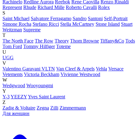
Rachinelo
Redline Aurora
Reebok
Rene Caovilla
Renzo Rinaldi
Represent
Rhude
Richard Mille
Roberto Cavalli
Rolex
S
Saint Michael
Salvatore Ferragamo
Sandro
Santoni
Self-Portrait
Simone Rocha
Stefano Ricci
Stella McCartney
Stone Island
Stuart
Weitzman
Supreme
T
The North Face
The Row
Theory
Thom Browne
Tiffany&Co
Tods
Tom Ford
Tommy Hilfiger
Toteme
U
UGG
V
Valentino Garavani VLTN
Van Cleef & Arpels
Vehla
Versace
Vetements
Victoria Beckham
Vivienne Westwood
W
Wedgwood
Wooyoungmi
Y
Y-3
YEEZY
Yves Saint Laurent
Z
Zadig & Voltaire
Zegna
Zilli
Zimmermann
Для женщин