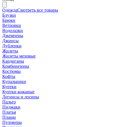
Одежда
Смотреть все товары
Блузки
Брюки
Ветровки
Водолазки
Джемперы
Джинсы
Дубленки
Жилеты
Жилеты меховые
Кардиганы
Комбинезоны
Костюмы
Кофты
Купальники
Куртки
Куртки кожаные
Легинсы и лосины
Пальто
Пиджаки
Платья
Плащи
Пуловеры