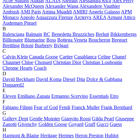
Acne Studios
Adidas
ALAÏA
Alemais
Alessandra Rich
Alex Perry
Alexander McQueen
Alexander Wang
Alexandere Vauthier
Ambush
AMI Paris
Amina Muaddi
AMIRI
Angelo Galasso
APM
Monaco
Appolo
Aquazzura Firenze
Arcteryx
AREA
Armani
Attico
Audemars Piguet
B
Balenciaga
Balmain
BC
Benedetta Bruzziches
Berluti
Bikkembergs
Billionaire
Blumarine
Boss
Bottega Veneta
Boucheron
Breguet
Breitling
Brioni
Burberry
Bvlgari
C
Calvin Klein
Canada Goose
Cartier
Casablanca
Celine
Chanel
Chaumet
Chloe
Chopard
Christian Dior
Christian Louboutin
Chrome Hearts
Coach
D
David Beckham
David Koma
Diesel
Dita
Dolce & Gabbana
Dsquared2
E
Eleven
Emiliano Zapata
Ermanno Scervino
Essentials
Etro
F
Fabiano Filippi
Fear of God
Fendi
Franck Muller
Frank Bernhard
G
Gallery Dept
Gentle Monster
Gianvito Rossi
Gilda Pearl
Giuseppe
Zanotti
Givenchy
Golden Goose
Goyard
Graff
Gucci
Guess
H
Harmont & Blaine
Heritage
Hermes
Heron Preston
Hublot