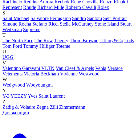
Rachinelo
Redline Aurora
Reebok
Rene Caovilla
Renzo Rinaldi
Represent
Rhude
Richard Mille
Roberto Cavalli
Rolex
S
Saint Michael
Salvatore Ferragamo
Sandro
Santoni
Self-Portrait
Simone Rocha
Stefano Ricci
Stella McCartney
Stone Island
Stuart
Weitzman
Supreme
T
The North Face
The Row
Theory
Thom Browne
Tiffany&Co
Tods
Tom Ford
Tommy Hilfiger
Toteme
U
UGG
V
Valentino Garavani VLTN
Van Cleef & Arpels
Vehla
Versace
Vetements
Victoria Beckham
Vivienne Westwood
W
Wedgwood
Wooyoungmi
Y
Y-3
YEEZY
Yves Saint Laurent
Z
Zadig & Voltaire
Zegna
Zilli
Zimmermann
Для женщин