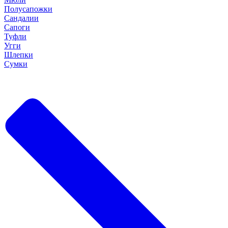
Полусапожки
Сандалии
Сапоги
Туфли
Угги
Шлепки
Сумки