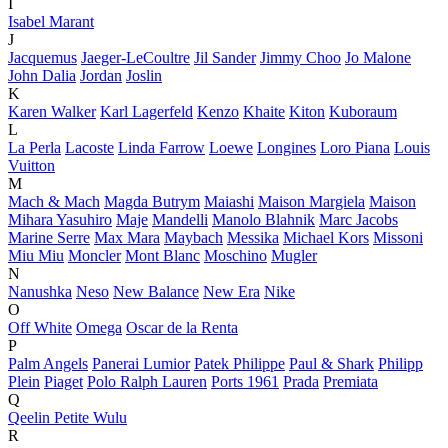
I
Isabel Marant
J
Jacquemus
Jaeger-LeCoultre
Jil Sander
Jimmy Choo
Jo Malone
John Dalia
Jordan
Joslin
K
Karen Walker
Karl Lagerfeld
Kenzo
Khaite
Kiton
Kuboraum
L
La Perla
Lacoste
Linda Farrow
Loewe
Longines
Loro Piana
Louis
Vuitton
M
Mach & Mach
Magda Butrym
Maiashi
Maison Margiela
Maison
Mihara Yasuhiro
Maje
Mandelli
Manolo Blahnik
Marc Jacobs
Marine Serre
Max Mara
Maybach
Messika
Michael Kors
Missoni
Miu Miu
Moncler
Mont Blanc
Moschino
Mugler
N
Nanushka
Neso
New Balance
New Era
Nike
O
Off White
Omega
Oscar de la Renta
P
Palm Angels
Panerai Lumior
Patek Philippe
Paul & Shark
Philipp
Plein
Piaget
Polo Ralph Lauren
Ports 1961
Prada
Premiata
Q
Qeelin Petite Wulu
R