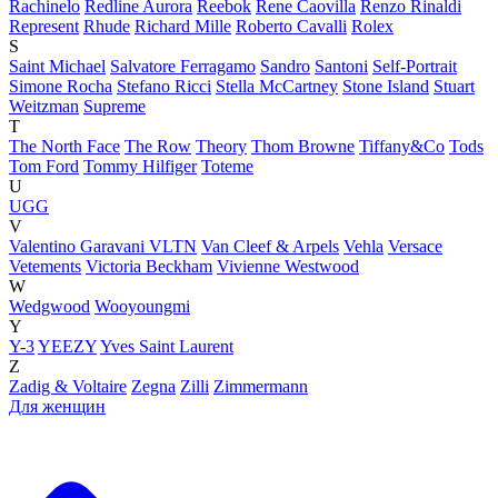
Rachinelo
Redline Aurora
Reebok
Rene Caovilla
Renzo Rinaldi
Represent
Rhude
Richard Mille
Roberto Cavalli
Rolex
S
Saint Michael
Salvatore Ferragamo
Sandro
Santoni
Self-Portrait
Simone Rocha
Stefano Ricci
Stella McCartney
Stone Island
Stuart
Weitzman
Supreme
T
The North Face
The Row
Theory
Thom Browne
Tiffany&Co
Tods
Tom Ford
Tommy Hilfiger
Toteme
U
UGG
V
Valentino Garavani VLTN
Van Cleef & Arpels
Vehla
Versace
Vetements
Victoria Beckham
Vivienne Westwood
W
Wedgwood
Wooyoungmi
Y
Y-3
YEEZY
Yves Saint Laurent
Z
Zadig & Voltaire
Zegna
Zilli
Zimmermann
Для женщин