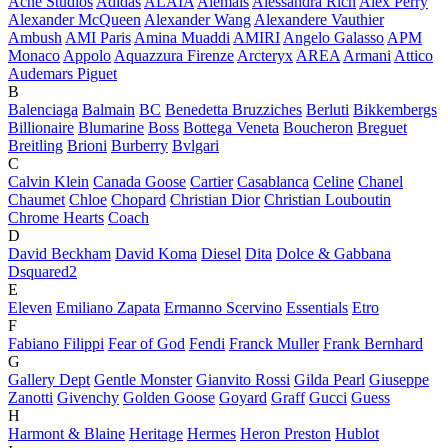
Acne Studios
Adidas
ALAÏA
Alemais
Alessandra Rich
Alex Perry
Alexander McQueen
Alexander Wang
Alexandere Vauthier
Ambush
AMI Paris
Amina Muaddi
AMIRI
Angelo Galasso
APM
Monaco
Appolo
Aquazzura Firenze
Arcteryx
AREA
Armani
Attico
Audemars Piguet
B
Balenciaga
Balmain
BC
Benedetta Bruzziches
Berluti
Bikkembergs
Billionaire
Blumarine
Boss
Bottega Veneta
Boucheron
Breguet
Breitling
Brioni
Burberry
Bvlgari
C
Calvin Klein
Canada Goose
Cartier
Casablanca
Celine
Chanel
Chaumet
Chloe
Chopard
Christian Dior
Christian Louboutin
Chrome Hearts
Coach
D
David Beckham
David Koma
Diesel
Dita
Dolce & Gabbana
Dsquared2
E
Eleven
Emiliano Zapata
Ermanno Scervino
Essentials
Etro
F
Fabiano Filippi
Fear of God
Fendi
Franck Muller
Frank Bernhard
G
Gallery Dept
Gentle Monster
Gianvito Rossi
Gilda Pearl
Giuseppe
Zanotti
Givenchy
Golden Goose
Goyard
Graff
Gucci
Guess
H
Harmont & Blaine
Heritage
Hermes
Heron Preston
Hublot