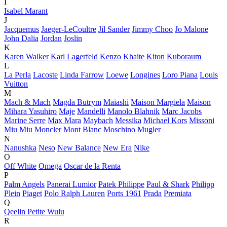
I
Isabel Marant
J
Jacquemus
Jaeger-LeCoultre
Jil Sander
Jimmy Choo
Jo Malone
John Dalia
Jordan
Joslin
K
Karen Walker
Karl Lagerfeld
Kenzo
Khaite
Kiton
Kuboraum
L
La Perla
Lacoste
Linda Farrow
Loewe
Longines
Loro Piana
Louis
Vuitton
M
Mach & Mach
Magda Butrym
Maiashi
Maison Margiela
Maison
Mihara Yasuhiro
Maje
Mandelli
Manolo Blahnik
Marc Jacobs
Marine Serre
Max Mara
Maybach
Messika
Michael Kors
Missoni
Miu Miu
Moncler
Mont Blanc
Moschino
Mugler
N
Nanushka
Neso
New Balance
New Era
Nike
O
Off White
Omega
Oscar de la Renta
P
Palm Angels
Panerai Lumior
Patek Philippe
Paul & Shark
Philipp
Plein
Piaget
Polo Ralph Lauren
Ports 1961
Prada
Premiata
Q
Qeelin Petite Wulu
R