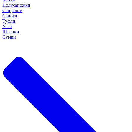
Полусапожки
Сандалии
Сапоги
Туфли
Угги
Шлепки
Сумки