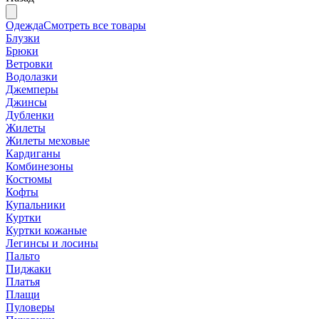
Одежда
Смотреть все товары
Блузки
Брюки
Ветровки
Водолазки
Джемперы
Джинсы
Дубленки
Жилеты
Жилеты меховые
Кардиганы
Комбинезоны
Костюмы
Кофты
Купальники
Куртки
Куртки кожаные
Легинсы и лосины
Пальто
Пиджаки
Платья
Плащи
Пуловеры