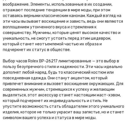
воображение. Элементы, использованные в их создании,
отражают последние тенденции в мире моды, при этом
оставаясь верными классическим канонам. Каждый взгляд на
эти часы вызывает восхищение и зависть, ведь они являются
воплощением утонченного вкуса и стремления к
совершенству. Мужчины, которые ценят высокое качество и
уникальность, не смогут устоять перед этим шедевром,
который станет неотъемлемой частью их образа и
подчеркнет их статус в обществе.
Выбор часов Rolex BP-26217 лимитированные — это выбор в
пользу безупречного стиля и надежности. Эти часы идеально
дополнят любой наряд, будь то классический костюм или
повседневная одежда. Они станут акцентом, который
привлечет внимание и вызовет восхищение окружающих. Для
современных мужчин, стремящихся к успеху и желающим
выделяться, этот аксессуар станет настоящим маст-хэвом,
который подчеркнет их индивидуальность и стиль. Не
упустите возможность стать обладателем этого уникального
изделия, которое не только украсит ваш запястье, но и станет
символом вашего успеха и статуса в мире моды.