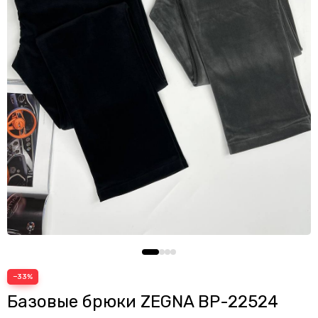
Пуховики
Рубашки
Свитеры
Свитшоты, кофты и худи
Спортивные костюмы
Футболки
Шорты
Кардиганы
Поло
−33%
Базовые брюки ZEGNA BP-22524