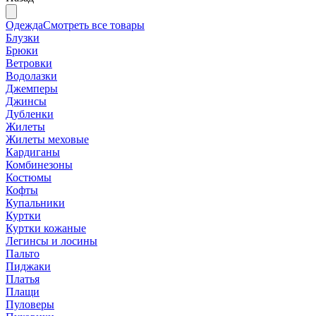
Одежда
Смотреть все товары
Блузки
Брюки
Ветровки
Водолазки
Джемперы
Джинсы
Дубленки
Жилеты
Жилеты меховые
Кардиганы
Комбинезоны
Костюмы
Кофты
Купальники
Куртки
Куртки кожаные
Легинсы и лосины
Пальто
Пиджаки
Платья
Плащи
Пуловеры