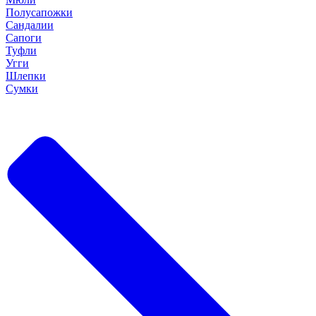
Полусапожки
Сандалии
Сапоги
Туфли
Угги
Шлепки
Сумки