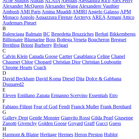
Acne Studios
Adidas
ALAÏA
Alemais
Alessandra Rich
Alex Perry
Alexander McQueen
Alexander Wang
Alexandere Vauthier
Ambush
AMI Paris
Amina Muaddi
AMIRI
Angelo Galasso
APM
Monaco
Appolo
Aquazzura Firenze
Arcteryx
AREA
Armani
Attico
Audemars Piguet
B
Balenciaga
Balmain
BC
Benedetta Bruzziches
Berluti
Bikkembergs
Billionaire
Blumarine
Boss
Bottega Veneta
Boucheron
Breguet
Breitling
Brioni
Burberry
Bvlgari
C
Calvin Klein
Canada Goose
Cartier
Casablanca
Celine
Chanel
Chaumet
Chloe
Chopard
Christian Dior
Christian Louboutin
Chrome Hearts
Coach
D
David Beckham
David Koma
Diesel
Dita
Dolce & Gabbana
Dsquared2
E
Eleven
Emiliano Zapata
Ermanno Scervino
Essentials
Etro
F
Fabiano Filippi
Fear of God
Fendi
Franck Muller
Frank Bernhard
G
Gallery Dept
Gentle Monster
Gianvito Rossi
Gilda Pearl
Giuseppe
Zanotti
Givenchy
Golden Goose
Goyard
Graff
Gucci
Guess
H
Harmont & Blaine
Heritage
Hermes
Heron Preston
Hublot