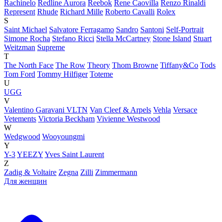
Rachinelo
Redline Aurora
Reebok
Rene Caovilla
Renzo Rinaldi
Represent
Rhude
Richard Mille
Roberto Cavalli
Rolex
S
Saint Michael
Salvatore Ferragamo
Sandro
Santoni
Self-Portrait
Simone Rocha
Stefano Ricci
Stella McCartney
Stone Island
Stuart
Weitzman
Supreme
T
The North Face
The Row
Theory
Thom Browne
Tiffany&Co
Tods
Tom Ford
Tommy Hilfiger
Toteme
U
UGG
V
Valentino Garavani VLTN
Van Cleef & Arpels
Vehla
Versace
Vetements
Victoria Beckham
Vivienne Westwood
W
Wedgwood
Wooyoungmi
Y
Y-3
YEEZY
Yves Saint Laurent
Z
Zadig & Voltaire
Zegna
Zilli
Zimmermann
Для женщин