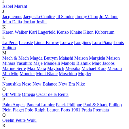
I
Isabel Marant
J
Jacquemus
Jaeger-LeCoultre
Jil Sander
Jimmy Choo
Jo Malone
John Dalia
Jordan
Joslin
K
Karen Walker
Karl Lagerfeld
Kenzo
Khaite
Kiton
Kuboraum
L
La Perla
Lacoste
Linda Farrow
Loewe
Longines
Loro Piana
Louis
Vuitton
M
Mach & Mach
Magda Butrym
Maiashi
Maison Margiela
Maison
Mihara Yasuhiro
Maje
Mandelli
Manolo Blahnik
Marc Jacobs
Marine Serre
Max Mara
Maybach
Messika
Michael Kors
Missoni
Miu Miu
Moncler
Mont Blanc
Moschino
Mugler
N
Nanushka
Neso
New Balance
New Era
Nike
O
Off White
Omega
Oscar de la Renta
P
Palm Angels
Panerai Lumior
Patek Philippe
Paul & Shark
Philipp
Plein
Piaget
Polo Ralph Lauren
Ports 1961
Prada
Premiata
Q
Qeelin Petite Wulu
R