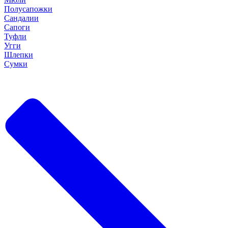
Полусапожки
Сандалии
Сапоги
Туфли
Угги
Шлепки
Сумки