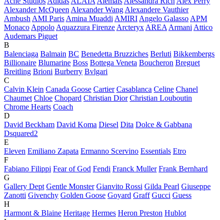
Acne Studios
Adidas
ALAÏA
Alemais
Alessandra Rich
Alex Perry
Alexander McQueen
Alexander Wang
Alexandere Vauthier
Ambush
AMI Paris
Amina Muaddi
AMIRI
Angelo Galasso
APM
Monaco
Appolo
Aquazzura Firenze
Arcteryx
AREA
Armani
Attico
Audemars Piguet
B
Balenciaga
Balmain
BC
Benedetta Bruzziches
Berluti
Bikkembergs
Billionaire
Blumarine
Boss
Bottega Veneta
Boucheron
Breguet
Breitling
Brioni
Burberry
Bvlgari
C
Calvin Klein
Canada Goose
Cartier
Casablanca
Celine
Chanel
Chaumet
Chloe
Chopard
Christian Dior
Christian Louboutin
Chrome Hearts
Coach
D
David Beckham
David Koma
Diesel
Dita
Dolce & Gabbana
Dsquared2
E
Eleven
Emiliano Zapata
Ermanno Scervino
Essentials
Etro
F
Fabiano Filippi
Fear of God
Fendi
Franck Muller
Frank Bernhard
G
Gallery Dept
Gentle Monster
Gianvito Rossi
Gilda Pearl
Giuseppe
Zanotti
Givenchy
Golden Goose
Goyard
Graff
Gucci
Guess
H
Harmont & Blaine
Heritage
Hermes
Heron Preston
Hublot