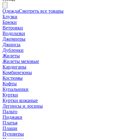
Одежда
Смотреть все товары
Блузки
Брюки
Ветровки
Водолазки
Джемперы
Джинсы
Дубленки
Жилеты
Жилеты меховые
Кардиганы
Комбинезоны
Костюмы
Кофты
Купальники
Куртки
Куртки кожаные
Легинсы и лосины
Пальто
Пиджаки
Платья
Плащи
Пуловеры