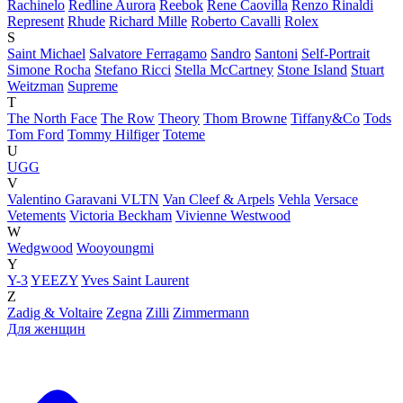
Rachinelo
Redline Aurora
Reebok
Rene Caovilla
Renzo Rinaldi
Represent
Rhude
Richard Mille
Roberto Cavalli
Rolex
S
Saint Michael
Salvatore Ferragamo
Sandro
Santoni
Self-Portrait
Simone Rocha
Stefano Ricci
Stella McCartney
Stone Island
Stuart
Weitzman
Supreme
T
The North Face
The Row
Theory
Thom Browne
Tiffany&Co
Tods
Tom Ford
Tommy Hilfiger
Toteme
U
UGG
V
Valentino Garavani VLTN
Van Cleef & Arpels
Vehla
Versace
Vetements
Victoria Beckham
Vivienne Westwood
W
Wedgwood
Wooyoungmi
Y
Y-3
YEEZY
Yves Saint Laurent
Z
Zadig & Voltaire
Zegna
Zilli
Zimmermann
Для женщин