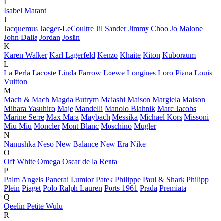
I
Isabel Marant
J
Jacquemus
Jaeger-LeCoultre
Jil Sander
Jimmy Choo
Jo Malone
John Dalia
Jordan
Joslin
K
Karen Walker
Karl Lagerfeld
Kenzo
Khaite
Kiton
Kuboraum
L
La Perla
Lacoste
Linda Farrow
Loewe
Longines
Loro Piana
Louis
Vuitton
M
Mach & Mach
Magda Butrym
Maiashi
Maison Margiela
Maison
Mihara Yasuhiro
Maje
Mandelli
Manolo Blahnik
Marc Jacobs
Marine Serre
Max Mara
Maybach
Messika
Michael Kors
Missoni
Miu Miu
Moncler
Mont Blanc
Moschino
Mugler
N
Nanushka
Neso
New Balance
New Era
Nike
O
Off White
Omega
Oscar de la Renta
P
Palm Angels
Panerai Lumior
Patek Philippe
Paul & Shark
Philipp
Plein
Piaget
Polo Ralph Lauren
Ports 1961
Prada
Premiata
Q
Qeelin Petite Wulu
R