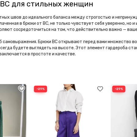
 BC для стильных женщин
атных швов до идеального баланса между строгостью и непринуж
блаченная в брюки от BC, не только чувствует себя уверенно, но 
оляют сосредоточиться на том, что действительно важно — ваше
особ самовыражения. Брюки BC открывают перед вами множество в
всегда будете выглядеть на высоте. Этот элемент гардероба ст
 заключается в простоте и качестве.
−29%
−29%