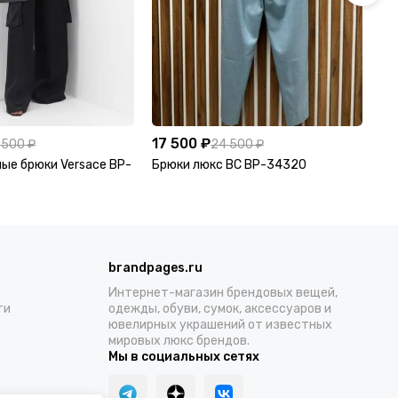
17 500 ₽
17
 500 ₽
24 500 ₽
ые брюки Versace BP-
Брюки люкс BC BP-34320
Ко
34
brandpages.ru
Интернет-магазин брендовых вещей,
ти
одежды, обуви, сумок, аксессуаров и
ювелирных украшений от известных
мировых люкс брендов.
Мы в социальных сетях