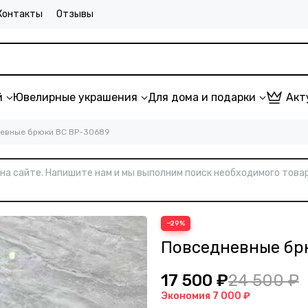
Контакты
Отзывы
й
Ювелирные украшения
Для дома и подарки
Акт
евные брюки BC BP-30689
т на сайте. Напишите нам и мы выполним поиск необходимого товар
−29%
Повседневные бр
17 500 ₽
24 500 ₽
Экономия
7 000 ₽