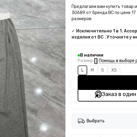
Предлагаем вам купить товар 
30689 от бренда BC по цене 17
размеров
✓ Исключительно 1 в 1. Асс
изделия от BC . Уточните у 
В наличии
Помощь в выборе 
Размер
L
M
S
XS
Заказ в один
Выбрать