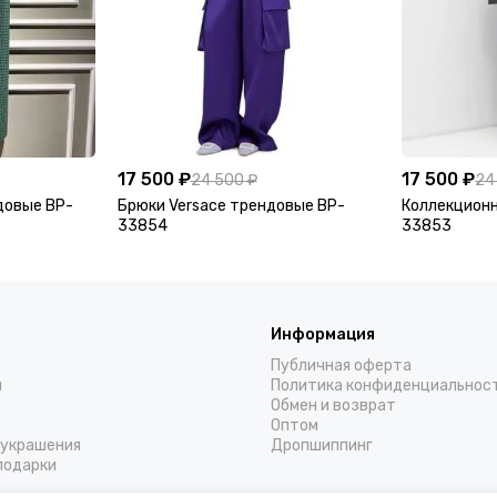
17 500 ₽
17 500 ₽
24 500 ₽
24
ндовые BP-
Брюки Versace трендовые BP-
Коллекционн
33854
33853
Информация
Публичная оферта
н
Политика конфиденциальнос
Обмен и возврат
Оптом
украшения
Дропшиппинг
подарки