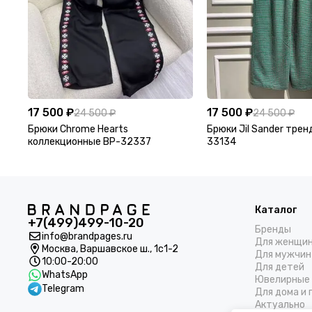
17 500 ₽
17 500 ₽
24 500 ₽
24 500 ₽
Брюки Chrome Hearts
Брюки Jil Sander тре
коллекционные BP-32337
33134
Каталог
+7(499)499-10-20
Бренды
info@brandpages.ru
Для женщи
Москва,
Варшавское ш., 1с1-2
Для мужчин
10:00-20:00
Для детей
WhatsApp
Ювелирные 
Telegram
Для дома и 
Актуально