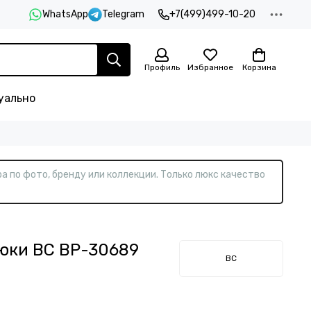
WhatsApp
Telegram
+7(499)499-10-20
Профиль
Избранное
Корзина
уально
а по фото, бренду или коллекции. Только люкс качество
юки BC BP-30689
BC