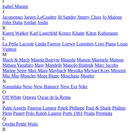
I
Isabel Marant
J
Jacquemus
Jaeger-LeCoultre
Jil Sander
Jimmy Choo
Jo Malone
John Dalia
Jordan
Joslin
K
Karen Walker
Karl Lagerfeld
Kenzo
Khaite
Kiton
Kuboraum
L
La Perla
Lacoste
Linda Farrow
Loewe
Longines
Loro Piana
Louis
Vuitton
M
Mach & Mach
Magda Butrym
Maiashi
Maison Margiela
Maison
Mihara Yasuhiro
Maje
Mandelli
Manolo Blahnik
Marc Jacobs
Marine Serre
Max Mara
Maybach
Messika
Michael Kors
Missoni
Miu Miu
Moncler
Mont Blanc
Moschino
Mugler
N
Nanushka
Neso
New Balance
New Era
Nike
O
Off White
Omega
Oscar de la Renta
P
Palm Angels
Panerai Lumior
Patek Philippe
Paul & Shark
Philipp
Plein
Piaget
Polo Ralph Lauren
Ports 1961
Prada
Premiata
Q
Qeelin Petite Wulu
R