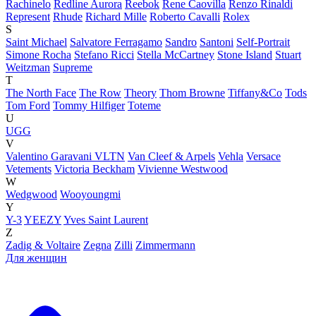
Rachinelo
Redline Aurora
Reebok
Rene Caovilla
Renzo Rinaldi
Represent
Rhude
Richard Mille
Roberto Cavalli
Rolex
S
Saint Michael
Salvatore Ferragamo
Sandro
Santoni
Self-Portrait
Simone Rocha
Stefano Ricci
Stella McCartney
Stone Island
Stuart
Weitzman
Supreme
T
The North Face
The Row
Theory
Thom Browne
Tiffany&Co
Tods
Tom Ford
Tommy Hilfiger
Toteme
U
UGG
V
Valentino Garavani VLTN
Van Cleef & Arpels
Vehla
Versace
Vetements
Victoria Beckham
Vivienne Westwood
W
Wedgwood
Wooyoungmi
Y
Y-3
YEEZY
Yves Saint Laurent
Z
Zadig & Voltaire
Zegna
Zilli
Zimmermann
Для женщин