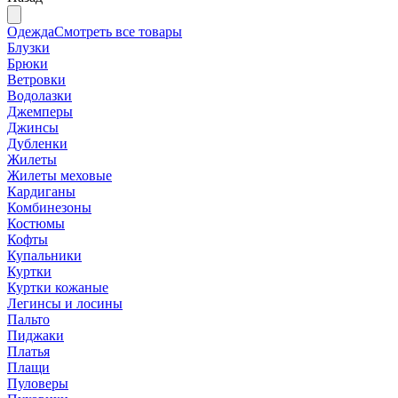
Одежда
Смотреть все товары
Блузки
Брюки
Ветровки
Водолазки
Джемперы
Джинсы
Дубленки
Жилеты
Жилеты меховые
Кардиганы
Комбинезоны
Костюмы
Кофты
Купальники
Куртки
Куртки кожаные
Легинсы и лосины
Пальто
Пиджаки
Платья
Плащи
Пуловеры