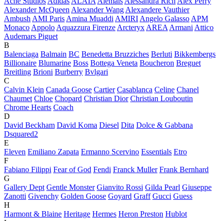
Acne Studios
Adidas
ALAÏA
Alemais
Alessandra Rich
Alex Perry
Alexander McQueen
Alexander Wang
Alexandere Vauthier
Ambush
AMI Paris
Amina Muaddi
AMIRI
Angelo Galasso
APM
Monaco
Appolo
Aquazzura Firenze
Arcteryx
AREA
Armani
Attico
Audemars Piguet
B
Balenciaga
Balmain
BC
Benedetta Bruzziches
Berluti
Bikkembergs
Billionaire
Blumarine
Boss
Bottega Veneta
Boucheron
Breguet
Breitling
Brioni
Burberry
Bvlgari
C
Calvin Klein
Canada Goose
Cartier
Casablanca
Celine
Chanel
Chaumet
Chloe
Chopard
Christian Dior
Christian Louboutin
Chrome Hearts
Coach
D
David Beckham
David Koma
Diesel
Dita
Dolce & Gabbana
Dsquared2
E
Eleven
Emiliano Zapata
Ermanno Scervino
Essentials
Etro
F
Fabiano Filippi
Fear of God
Fendi
Franck Muller
Frank Bernhard
G
Gallery Dept
Gentle Monster
Gianvito Rossi
Gilda Pearl
Giuseppe
Zanotti
Givenchy
Golden Goose
Goyard
Graff
Gucci
Guess
H
Harmont & Blaine
Heritage
Hermes
Heron Preston
Hublot