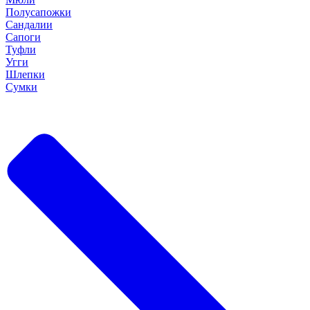
Полусапожки
Сандалии
Сапоги
Туфли
Угги
Шлепки
Сумки