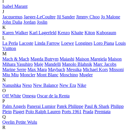
I
Isabel Marant
J
Jacquemus
Jaeger-LeCoultre
Jil Sander
Jimmy Choo
Jo Malone
John Dalia
Jordan
Joslin
K
Karen Walker
Karl Lagerfeld
Kenzo
Khaite
Kiton
Kuboraum
L
La Perla
Lacoste
Linda Farrow
Loewe
Longines
Loro Piana
Louis
Vuitton
M
Mach & Mach
Magda Butrym
Maiashi
Maison Margiela
Maison
Mihara Yasuhiro
Maje
Mandelli
Manolo Blahnik
Marc Jacobs
Marine Serre
Max Mara
Maybach
Messika
Michael Kors
Missoni
Miu Miu
Moncler
Mont Blanc
Moschino
Mugler
N
Nanushka
Neso
New Balance
New Era
Nike
O
Off White
Omega
Oscar de la Renta
P
Palm Angels
Panerai Lumior
Patek Philippe
Paul & Shark
Philipp
Plein
Piaget
Polo Ralph Lauren
Ports 1961
Prada
Premiata
Q
Qeelin Petite Wulu
R