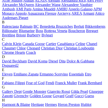
Acne Studios
Adidas
ALAÏA
Alemais
Alessandra Rich
Alex Perry
Alexander McQueen
Alexander Wang
Alexandere Vauthier
Ambush
AMI Paris
Amina Muaddi
AMIRI
Angelo Galasso
APM
Monaco
Appolo
Aquazzura Firenze
Arcteryx
AREA
Armani
Attico
Audemars Piguet
B
Balenciaga
Balmain
BC
Benedetta Bruzziches
Berluti
Bikkembergs
Billionaire
Blumarine
Boss
Bottega Veneta
Boucheron
Breguet
Breitling
Brioni
Burberry
Bvlgari
C
Calvin Klein
Canada Goose
Cartier
Casablanca
Celine
Chanel
Chaumet
Chloe
Chopard
Christian Dior
Christian Louboutin
Chrome Hearts
Coach
D
David Beckham
David Koma
Diesel
Dita
Dolce & Gabbana
Dsquared2
E
Eleven
Emiliano Zapata
Ermanno Scervino
Essentials
Etro
F
Fabiano Filippi
Fear of God
Fendi
Franck Muller
Frank Bernhard
G
Gallery Dept
Gentle Monster
Gianvito Rossi
Gilda Pearl
Giuseppe
Zanotti
Givenchy
Golden Goose
Goyard
Graff
Gucci
Guess
H
Harmont & Blaine
Heritage
Hermes
Heron Preston
Hublot