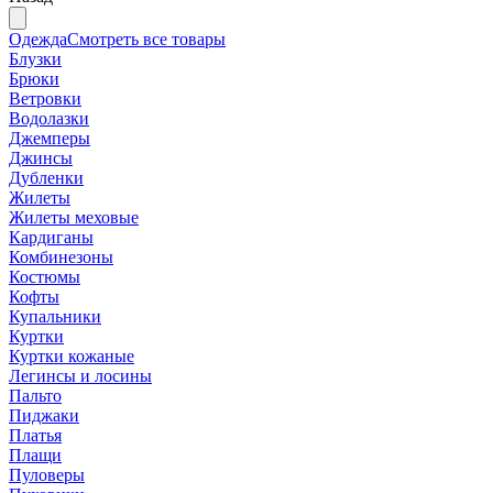
Одежда
Смотреть все товары
Блузки
Брюки
Ветровки
Водолазки
Джемперы
Джинсы
Дубленки
Жилеты
Жилеты меховые
Кардиганы
Комбинезоны
Костюмы
Кофты
Купальники
Куртки
Куртки кожаные
Легинсы и лосины
Пальто
Пиджаки
Платья
Плащи
Пуловеры