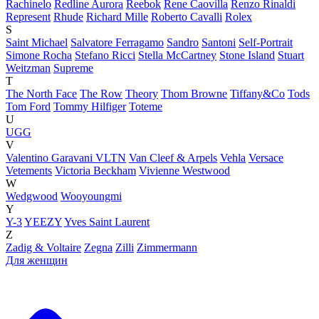
Rachinelo
Redline Aurora
Reebok
Rene Caovilla
Renzo Rinaldi
Represent
Rhude
Richard Mille
Roberto Cavalli
Rolex
S
Saint Michael
Salvatore Ferragamo
Sandro
Santoni
Self-Portrait
Simone Rocha
Stefano Ricci
Stella McCartney
Stone Island
Stuart
Weitzman
Supreme
T
The North Face
The Row
Theory
Thom Browne
Tiffany&Co
Tods
Tom Ford
Tommy Hilfiger
Toteme
U
UGG
V
Valentino Garavani VLTN
Van Cleef & Arpels
Vehla
Versace
Vetements
Victoria Beckham
Vivienne Westwood
W
Wedgwood
Wooyoungmi
Y
Y-3
YEEZY
Yves Saint Laurent
Z
Zadig & Voltaire
Zegna
Zilli
Zimmermann
Для женщин