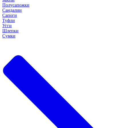
Полусапожки
Сандалии
Сапоги
Туфли
Угги
Шлепки
Сумки