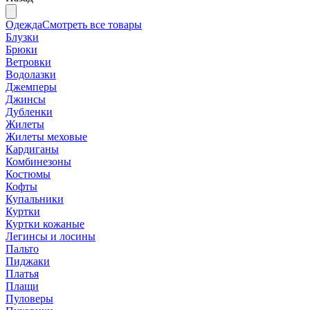
Одежда
Смотреть все товары
Блузки
Брюки
Ветровки
Водолазки
Джемперы
Джинсы
Дубленки
Жилеты
Жилеты меховые
Кардиганы
Комбинезоны
Костюмы
Кофты
Купальники
Куртки
Куртки кожаные
Легинсы и лосины
Пальто
Пиджаки
Платья
Плащи
Пуловеры