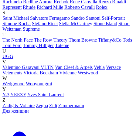
Rachinelo
Redline Aurora
Reebok
Rene Caovilla
Renzo Rinaldi
Represent
Rhude
Richard Mille
Roberto Cavalli
Rolex
S
Saint Michael
Salvatore Ferragamo
Sandro
Santoni
Self-Portrait
Simone Rocha
Stefano Ricci
Stella McCartney
Stone Island
Stuart
Weitzman
Supreme
T
The North Face
The Row
Theory
Thom Browne
Tiffany&Co
Tods
Tom Ford
Tommy Hilfiger
Toteme
U
UGG
V
Valentino Garavani VLTN
Van Cleef & Arpels
Vehla
Versace
Vetements
Victoria Beckham
Vivienne Westwood
W
Wedgwood
Wooyoungmi
Y
Y-3
YEEZY
Yves Saint Laurent
Z
Zadig & Voltaire
Zegna
Zilli
Zimmermann
Для женщин