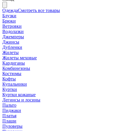
Одежда
Смотреть все товары
Блузки
Брюки
Ветровки
Водолазки
Джемперы
Джинсы
Дубленки
Жилеты
Жилеты меховые
Кардиганы
Комбинезоны
Костюмы
Кофты
Купальники
Куртки
Куртки кожаные
Легинсы и лосины
Пальто
Пиджаки
Платья
Плащи
Пуловеры