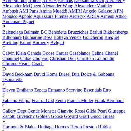
Acne Studios
Adidas
ALAÏA
Alemais
Alessandra Rich
Alex Perry
Alexander McQueen
Alexander Wang
Alexandere Vauthier
Ambush
AMI Paris
Amina Muaddi
AMIRI
Angelo Galasso
APM
Monaco
Appolo
Aquazzura Firenze
Arcteryx
AREA
Armani
Attico
Audemars Piguet
B
Balenciaga
Balmain
BC
Benedetta Bruzziches
Berluti
Bikkembergs
Billionaire
Blumarine
Boss
Bottega Veneta
Boucheron
Breguet
Breitling
Brioni
Burberry
Bvlgari
C
Calvin Klein
Canada Goose
Cartier
Casablanca
Celine
Chanel
Chaumet
Chloe
Chopard
Christian Dior
Christian Louboutin
Chrome Hearts
Coach
D
David Beckham
David Koma
Diesel
Dita
Dolce & Gabbana
Dsquared2
E
Eleven
Emiliano Zapata
Ermanno Scervino
Essentials
Etro
F
Fabiano Filippi
Fear of God
Fendi
Franck Muller
Frank Bernhard
G
Gallery Dept
Gentle Monster
Gianvito Rossi
Gilda Pearl
Giuseppe
Zanotti
Givenchy
Golden Goose
Goyard
Graff
Gucci
Guess
H
Harmont & Blaine
Heritage
Hermes
Heron Preston
Hublot