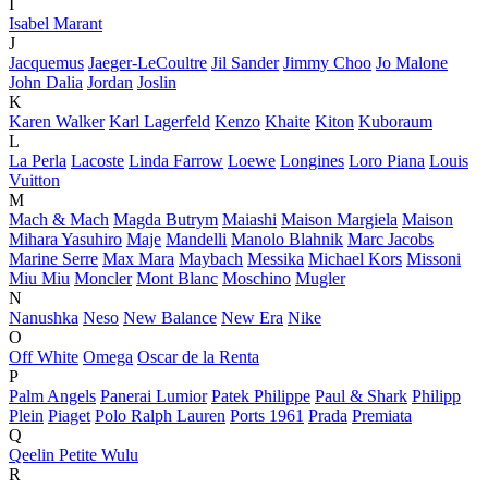
I
Isabel Marant
J
Jacquemus
Jaeger-LeCoultre
Jil Sander
Jimmy Choo
Jo Malone
John Dalia
Jordan
Joslin
K
Karen Walker
Karl Lagerfeld
Kenzo
Khaite
Kiton
Kuboraum
L
La Perla
Lacoste
Linda Farrow
Loewe
Longines
Loro Piana
Louis
Vuitton
M
Mach & Mach
Magda Butrym
Maiashi
Maison Margiela
Maison
Mihara Yasuhiro
Maje
Mandelli
Manolo Blahnik
Marc Jacobs
Marine Serre
Max Mara
Maybach
Messika
Michael Kors
Missoni
Miu Miu
Moncler
Mont Blanc
Moschino
Mugler
N
Nanushka
Neso
New Balance
New Era
Nike
O
Off White
Omega
Oscar de la Renta
P
Palm Angels
Panerai Lumior
Patek Philippe
Paul & Shark
Philipp
Plein
Piaget
Polo Ralph Lauren
Ports 1961
Prada
Premiata
Q
Qeelin Petite Wulu
R