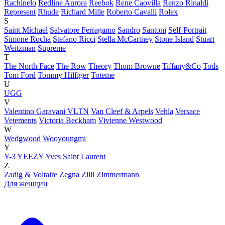
Rachinelo
Redline Aurora
Reebok
Rene Caovilla
Renzo Rinaldi
Represent
Rhude
Richard Mille
Roberto Cavalli
Rolex
S
Saint Michael
Salvatore Ferragamo
Sandro
Santoni
Self-Portrait
Simone Rocha
Stefano Ricci
Stella McCartney
Stone Island
Stuart
Weitzman
Supreme
T
The North Face
The Row
Theory
Thom Browne
Tiffany&Co
Tods
Tom Ford
Tommy Hilfiger
Toteme
U
UGG
V
Valentino Garavani VLTN
Van Cleef & Arpels
Vehla
Versace
Vetements
Victoria Beckham
Vivienne Westwood
W
Wedgwood
Wooyoungmi
Y
Y-3
YEEZY
Yves Saint Laurent
Z
Zadig & Voltaire
Zegna
Zilli
Zimmermann
Для женщин