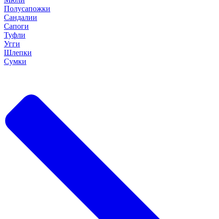
Полусапожки
Сандалии
Сапоги
Туфли
Угги
Шлепки
Сумки