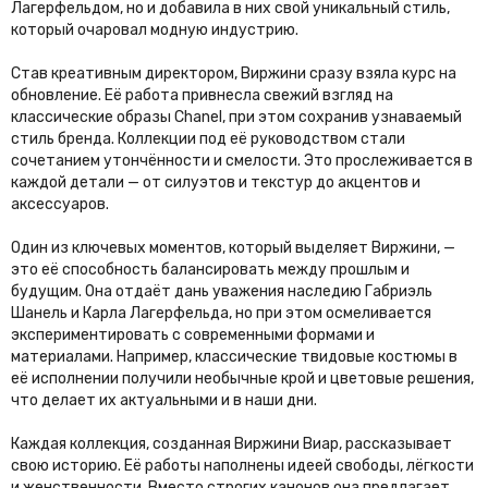
Лагерфельдом, но и добавила в них свой уникальный стиль,
который очаровал модную индустрию.
Став креативным директором, Виржини сразу взяла курс на
обновление. Её работа привнесла свежий взгляд на
классические образы Chanel, при этом сохранив узнаваемый
стиль бренда. Коллекции под её руководством стали
сочетанием утончённости и смелости. Это прослеживается в
каждой детали — от силуэтов и текстур до акцентов и
аксессуаров.
Один из ключевых моментов, который выделяет Виржини, —
это её способность балансировать между прошлым и
будущим. Она отдаёт дань уважения наследию Габриэль
Шанель и Карла Лагерфельда, но при этом осмеливается
экспериментировать с современными формами и
материалами. Например, классические твидовые костюмы в
её исполнении получили необычные крой и цветовые решения,
что делает их актуальными и в наши дни.
Каждая коллекция, созданная Виржини Виар, рассказывает
свою историю. Её работы наполнены идеей свободы, лёгкости
и женственности. Вместо строгих канонов она предлагает