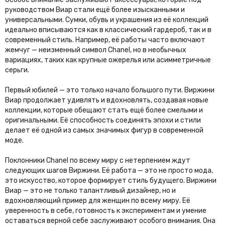
руководством Виар стали ещё более изысканными и
универсальными. Сумки, обувь и украшения из её коллекций
идеально вписываются как в классический гардероб, так и в
современный стиль. Например, её работы часто включают
жемчуг — неизменный символ Chanel, но в необычных
вариациях, таких как крупные ожерелья или асимметричные
серьги.
Первый юбилей — это только начало большого пути. Виржини
Виар продолжает удивлять и вдохновлять, создавая новые
коллекции, которые обещают стать ещё более смелыми и
оригинальными. Её способность соединять эпохи и стили
делает её одной из самых значимых фигур в современной
моде.
Поклонники Chanel по всему миру с нетерпением ждут
следующих шагов Виржини. Её работа — это не просто мода,
это искусство, которое формирует стиль будущего. Виржини
Виар — это не только талантливый дизайнер, но и
вдохновляющий пример для женщин по всему миру. Её
уверенность в себе, готовность к экспериментам и умение
оставаться верной себе заслуживают особого внимания. Она