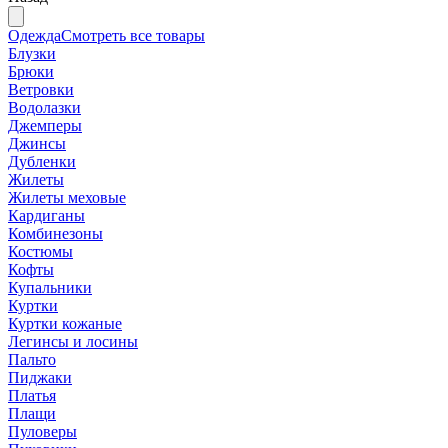
Одежда
Смотреть все товары
Блузки
Брюки
Ветровки
Водолазки
Джемперы
Джинсы
Дубленки
Жилеты
Жилеты меховые
Кардиганы
Комбинезоны
Костюмы
Кофты
Купальники
Куртки
Куртки кожаные
Легинсы и лосины
Пальто
Пиджаки
Платья
Плащи
Пуловеры