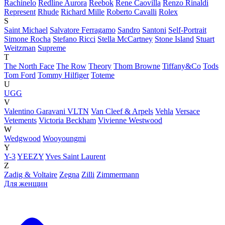
Rachinelo
Redline Aurora
Reebok
Rene Caovilla
Renzo Rinaldi
Represent
Rhude
Richard Mille
Roberto Cavalli
Rolex
S
Saint Michael
Salvatore Ferragamo
Sandro
Santoni
Self-Portrait
Simone Rocha
Stefano Ricci
Stella McCartney
Stone Island
Stuart
Weitzman
Supreme
T
The North Face
The Row
Theory
Thom Browne
Tiffany&Co
Tods
Tom Ford
Tommy Hilfiger
Toteme
U
UGG
V
Valentino Garavani VLTN
Van Cleef & Arpels
Vehla
Versace
Vetements
Victoria Beckham
Vivienne Westwood
W
Wedgwood
Wooyoungmi
Y
Y-3
YEEZY
Yves Saint Laurent
Z
Zadig & Voltaire
Zegna
Zilli
Zimmermann
Для женщин