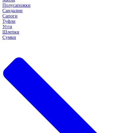
Полусапожки
Сандалии
Сапоги
Туфли
Угги
Шлепки
Сумки