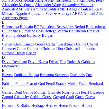
Acne Studios
Adidas
ALAÏA
Alemais
Alessandra Rich
Alex Perry
Alexander McQueen
Alexander Wang
Alexandere Vauthier
Ambush
AMI Paris
Amina Muaddi
AMIRI
Angelo Galasso
APM
Monaco
Appolo
Aquazzura Firenze
Arcteryx
AREA
Armani
Attico
Audemars Piguet
B
Balenciaga
Balmain
BC
Benedetta Bruzziches
Berluti
Bikkembergs
Billionaire
Blumarine
Boss
Bottega Veneta
Boucheron
Breguet
Breitling
Brioni
Burberry
Bvlgari
C
Calvin Klein
Canada Goose
Cartier
Casablanca
Celine
Chanel
Chaumet
Chloe
Chopard
Christian Dior
Christian Louboutin
Chrome Hearts
Coach
D
David Beckham
David Koma
Diesel
Dita
Dolce & Gabbana
Dsquared2
E
Eleven
Emiliano Zapata
Ermanno Scervino
Essentials
Etro
F
Fabiano Filippi
Fear of God
Fendi
Franck Muller
Frank Bernhard
G
Gallery Dept
Gentle Monster
Gianvito Rossi
Gilda Pearl
Giuseppe
Zanotti
Givenchy
Golden Goose
Goyard
Graff
Gucci
Guess
H
Harmont & Blaine
Heritage
Hermes
Heron Preston
Hublot