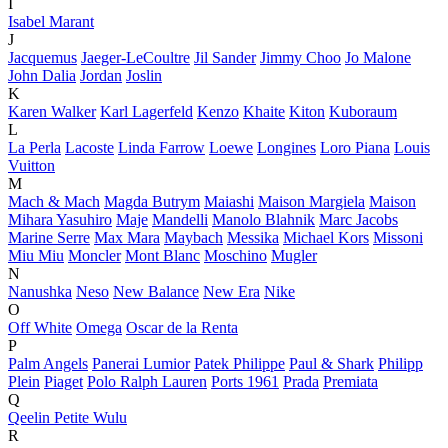
I
Isabel Marant
J
Jacquemus
Jaeger-LeCoultre
Jil Sander
Jimmy Choo
Jo Malone
John Dalia
Jordan
Joslin
K
Karen Walker
Karl Lagerfeld
Kenzo
Khaite
Kiton
Kuboraum
L
La Perla
Lacoste
Linda Farrow
Loewe
Longines
Loro Piana
Louis
Vuitton
M
Mach & Mach
Magda Butrym
Maiashi
Maison Margiela
Maison
Mihara Yasuhiro
Maje
Mandelli
Manolo Blahnik
Marc Jacobs
Marine Serre
Max Mara
Maybach
Messika
Michael Kors
Missoni
Miu Miu
Moncler
Mont Blanc
Moschino
Mugler
N
Nanushka
Neso
New Balance
New Era
Nike
O
Off White
Omega
Oscar de la Renta
P
Palm Angels
Panerai Lumior
Patek Philippe
Paul & Shark
Philipp
Plein
Piaget
Polo Ralph Lauren
Ports 1961
Prada
Premiata
Q
Qeelin Petite Wulu
R