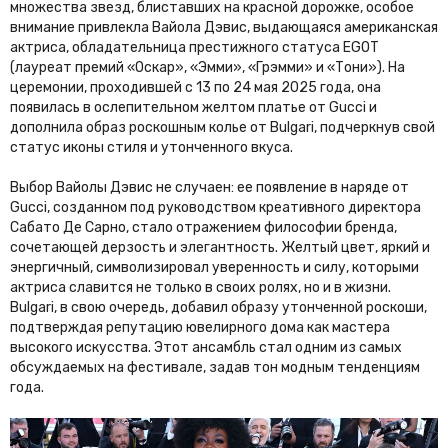
множества звезд, блиставших на красной дорожке, особое
внимание привлекла Вайола Дэвис, выдающаяся американская
актриса, обладательница престижного статуса EGOT
(лауреат премий «Оскар», «Эмми», «Грэмми» и «Тони»). На
церемонии, проходившей с 13 по 24 мая 2025 года, она
появилась в ослепительном желтом платье от Gucci и
дополнила образ роскошным колье от Bulgari, подчеркнув свой
статус иконы стиля и утонченного вкуса.
Выбор Вайолы Дэвис не случаен: ее появление в наряде от
Gucci, созданном под руководством креативного директора
Сабато Де Сарно, стало отражением философии бренда,
сочетающей дерзость и элегантность. Желтый цвет, яркий и
энергичный, символизировал уверенность и силу, которыми
актриса славится не только в своих ролях, но и в жизни.
Bulgari, в свою очередь, добавил образу утонченной роскоши,
подтверждая репутацию ювелирного дома как мастера
высокого искусства. Этот ансамбль стал одним из самых
обсуждаемых на фестивале, задав тон модным тенденциям
года.