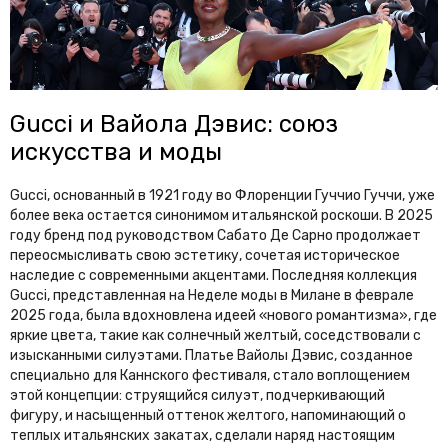
Gucci и Вайола Дэвис: союз
искусства и моды
Gucci, основанный в 1921 году во Флоренции Гуччио Гуччи, уже
более века остается синонимом итальянской роскоши. В 2025
году бренд под руководством Сабато Де Сарно продолжает
переосмысливать свою эстетику, сочетая историческое
наследие с современными акцентами. Последняя коллекция
Gucci, представленная на Неделе моды в Милане в феврале
2025 года, была вдохновлена идеей «нового романтизма», где
яркие цвета, такие как солнечный желтый, соседствовали с
изысканными силуэтами. Платье Вайолы Дэвис, созданное
специально для Каннского фестиваля, стало воплощением
этой концепции: струящийся силуэт, подчеркивающий
фигуру, и насыщенный оттенок желтого, напоминающий о
теплых итальянских закатах, сделали наряд настоящим