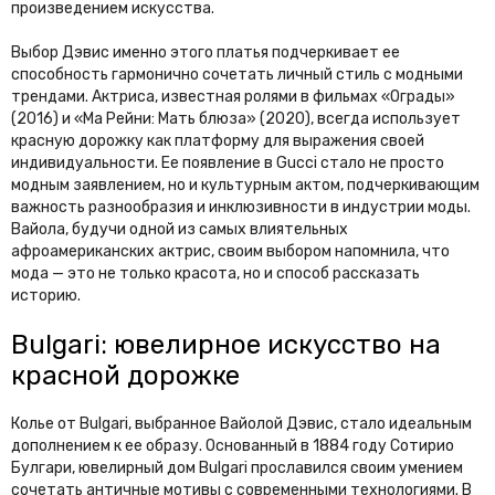
произведением искусства.
Выбор Дэвис именно этого платья подчеркивает ее
способность гармонично сочетать личный стиль с модными
трендами. Актриса, известная ролями в фильмах «Ограды»
(2016) и «Ма Рейни: Мать блюза» (2020), всегда использует
красную дорожку как платформу для выражения своей
индивидуальности. Ее появление в Gucci стало не просто
модным заявлением, но и культурным актом, подчеркивающим
важность разнообразия и инклюзивности в индустрии моды.
Вайола, будучи одной из самых влиятельных
афроамериканских актрис, своим выбором напомнила, что
мода — это не только красота, но и способ рассказать
историю.
Bulgari: ювелирное искусство на
красной дорожке
Колье от Bulgari, выбранное Вайолой Дэвис, стало идеальным
дополнением к ее образу. Основанный в 1884 году Сотирио
Булгари, ювелирный дом Bulgari прославился своим умением
сочетать античные мотивы с современными технологиями. В