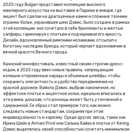
2025 году Bulgari представил коллекцию высокого
ювелирного искусства на выставке в Париже в январе, где
акцент был сделан на драгоценные камни и сложные техники
огранки. Колье, украсившее шею Дэвис, было создано в рамках
этой коллекции: оно сочетало в себе бриллианты и желтые
сапфиры, гармонируя с платьем и подчеркивая его яркость.
Дизайн, вдохновленный римскими мозаиками, отсылал к
богатому наследию бренда, который черпает вдохновение в
вечной красоте Вечного города.
Каннский кинофестиваль, известный своим строгим дресс-
кодом, в 2025 году ввел новые правила, запрещающие
излишне откровенные наряды и объемные шлейфы, чтобы
сохранить элегантность и удобство передвижения на
красной дорожке. Вайола Дэвис, выбрав лаконичное, но
эффектное платье и акцентное колье, идеально вписалась в
эти рамки, доказав, что роскошь может быть утонченной и
сдержанной. Ее образ стал примером того, как можно
следовать новым стандартам, сохраняя при этом
индивидуальность и харизму. Среди других звезд, таких как
Ирина Шейк в Armani Privé или Сальма Хайек в платье от Kering,
Дэвис выделялась своей способностью сочетать минимализм