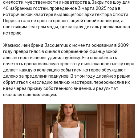
смелости, чувственности и новаторства. Закрытое шоу для
40 избранных гостей, проведенное 3 марта 2025 года в
исторической квартире выдающегося архитектора Огюста
Перре, стало не просто презентацией новой коллекции, а
настоящим театром моды, где каждая деталь рассказывала
историю.
Жакмюс, чей бренд Jacquemus с момента основания в 2009
году превратился в символ современной французской
элегантности, вновь удивил публику. Его способность
сочетать провансальскую простоту с изысканностью кутюра
делает каждую коллекцию событием, которое обсуждают
далеко за пределами подиумов. В этом году дизайнер решил
обратиться к наследию великих мастеров, переосмыслив их
идеи через призму собственного видения, и результат
оказался ошеломляющим.