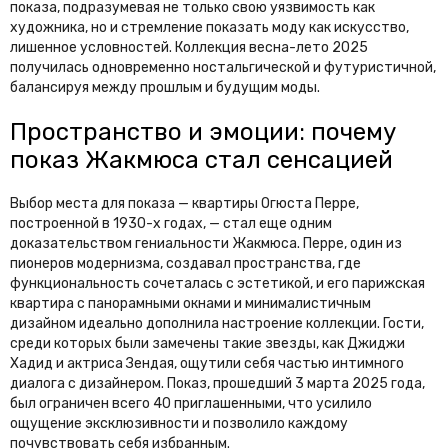
показа, подразумевая не только свою уязвимость как
художника, но и стремление показать моду как искусство,
лишенное условностей. Коллекция весна-лето 2025
получилась одновременно ностальгической и футуристичной,
балансируя между прошлым и будущим моды.
Пространство и эмоции: почему
показ Жакмюса стал сенсацией
Выбор места для показа — квартиры Огюста Перре,
построенной в 1930-х годах, — стал еще одним
доказательством гениальности Жакмюса. Перре, один из
пионеров модернизма, создавал пространства, где
функциональность сочеталась с эстетикой, и его парижская
квартира с панорамными окнами и минималистичным
дизайном идеально дополнила настроение коллекции. Гости,
среди которых были замечены такие звезды, как Джиджи
Хадид и актриса Зендая, ощутили себя частью интимного
диалога с дизайнером. Показ, прошедший 3 марта 2025 года,
был ограничен всего 40 приглашенными, что усилило
ощущение эксклюзивности и позволило каждому
почувствовать себя избранным.