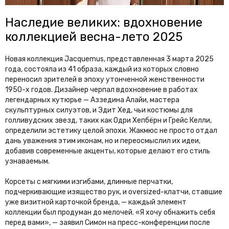
Наследие великих: вдохновение
коллекцией весна-лето 2025
Новая коллекция Jacquemus, представленная 3 марта 2025
года, состояла из 41 образа, каждый из которых словно
переносил зрителей в эпоху утонченной женственности
1950-х годов. Дизайнер черпал вдохновение в работах
легендарных кутюрье — Аззедина Алайи, мастера
скульптурных силуэтов, и Эдит Хед, чьи костюмы для
голливудских звезд, таких как Одри Хепбёрн и Грейс Келли,
определили эстетику целой эпохи. Жакмюс не просто отдал
дань уважения этим иконам, но и переосмыслил их идеи,
добавив современные акценты, которые делают его стиль
узнаваемым.
Корсеты с мягкими изгибами, длинные перчатки,
подчеркивающие изящество рук, и oversized-клатчи, ставшие
уже визитной карточкой бренда, — каждый элемент
коллекции был продуман до мелочей. «Я хочу обнажить себя
перед вами», — заявил Симон на пресс-конференции после