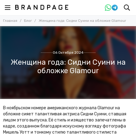
Главная
Блог
Женщина года: Сидни Суини на обложке Glamour
06 Октября 2024
Женщина года: Сидни Суини на
обложке Glamour
В ноябрьском номере американского журнала Glamour на
обложке сияет талантливая актриса Сидни Суини, ставшая
лицом этого выпуска. Её стиль и изящество запечатлены в
кадре, созданном благодаря искусному взгляду фотографа
Мишель Уотт и тонкому стилю талантливого стилиста