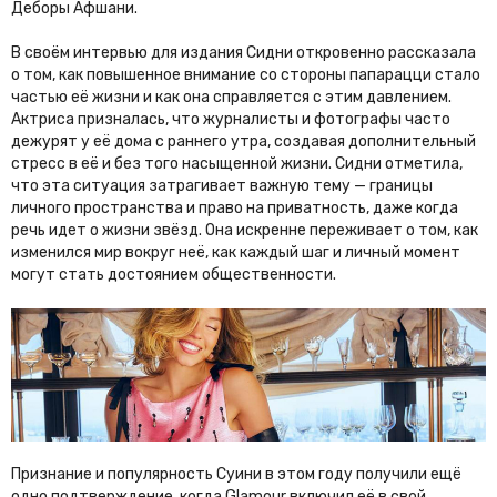
Деборы Афшани.
В своём интервью для издания Сидни откровенно рассказала
о том, как повышенное внимание со стороны папарацци стало
частью её жизни и как она справляется с этим давлением.
Актриса призналась, что журналисты и фотографы часто
дежурят у её дома с раннего утра, создавая дополнительный
стресс в её и без того насыщенной жизни. Сидни отметила,
что эта ситуация затрагивает важную тему — границы
личного пространства и право на приватность, даже когда
речь идет о жизни звёзд. Она искренне переживает о том, как
изменился мир вокруг неё, как каждый шаг и личный момент
могут стать достоянием общественности.
Признание и популярность Суини в этом году получили ещё
одно подтверждение, когда Glamour включил её в свой