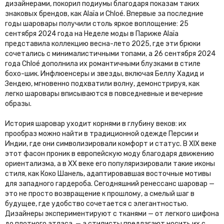
дизайнерами, покорил подиумы благодаря показам таких
знаковых брендов, как Alaïa и Chloé. Впервые за последние
годы шаровары получили столь яркое воплощение: 25
сентября 2024 года на Неделе моды в Париже Alaïa
представила коллекцию весна-лето 2025, где эти брюки
сочетались с минималистичными топами, а 26 сентября 2024
года Chloé дополнила их романтичными блузками в стиле
бохо-шик. Инфлюенсеры и звезды, включая Беллу Хадид и
Зендею, мгновенно подхватили волну, демонстрируя, как
легко шаровары вписываются в повседневные и вечерние
образы.
История шаровар уходит корнями в глубину веков: их
прообраз можно найти в традиционной одежде Персии и
Индии, где они символизировали комфорт и статус. В XIX веке
этот фасон проник в европейскую моду благодаря движению
ориентализма, а в XX веке его популяризировали такие иконы
стиля, как Коко Шанель, адаптировавшая восточные мотивы
для западного гардероба. Сегодняшний ренессанс шаровар —
это не просто возвращение к прошлому, а смелый шаг в
будущее, где удобство сочетается с элегантностью.
Дизайнеры экспериментируют с тканями — от легкого шифона
до плотного атласа, — а стилисты предлагают носить их с