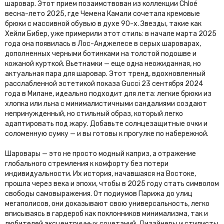
шаровар. Этот прием позаимствован из коллекции Chloé
весна-лето 2025, где Чемена Камали сочетала кремовые
брюки с массивной обувью в духе 90-х. Звезды, такие как
Хейли Бибер, уже примерили этот стиль: в начале марта 2025
года она появилась в Лос-Анджелесе в серых шароварах,
дополненных черными ботинками на толстой подошве и
кожаной курткой. Вьетнамки — еще одна неожиданная, но
актуальная пара для шаровар. Этот тренд, вдохновленный
расслабленной эстетикой показа Gucci 23 сентября 2024
года в Милане, идеально подходит для лета: легкие брюки из
хлопка или льна с минималистичными сандалиями создают
непринужденный, но стильный образ, который легко
адаптировать под жару. Добавьте солнцезащитные очки и
соломенную сумку — и вы готовы к прогулке по набережной.
Шаровары — это не просто модный каприз, а отражение
глобального стремления к комфорту без потери
индивидуальности. Их история, начавшаяся на Востоке,
прошла через века и эпохи, чтобы в 2025 году стать символом
свободы самовыражения. От подиумов Парижа до улиц
мегаполисов, они доказывают свою универсальность, легко
вписываясь в гардероб как поклонников минимализма, так и
любителей эксцентричных сочетаний. Дизайнеры и стилисты