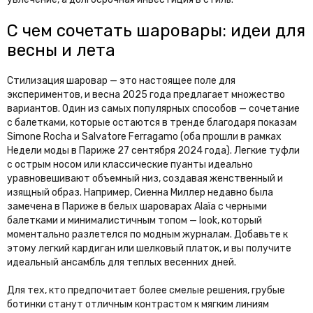
С чем сочетать шаровары: идеи для
весны и лета
Стилизация шаровар — это настоящее поле для
экспериментов, и весна 2025 года предлагает множество
вариантов. Один из самых популярных способов — сочетание
с балетками, которые остаются в тренде благодаря показам
Simone Rocha и Salvatore Ferragamo (оба прошли в рамках
Недели моды в Париже 27 сентября 2024 года). Легкие туфли
с острым носом или классические пуанты идеально
уравновешивают объемный низ, создавая женственный и
изящный образ. Например, Сиенна Миллер недавно была
замечена в Париже в белых шароварах Alaïa с черными
балетками и минималистичным топом — look, который
моментально разлетелся по модным журналам. Добавьте к
этому легкий кардиган или шелковый платок, и вы получите
идеальный ансамбль для теплых весенних дней.
Для тех, кто предпочитает более смелые решения, грубые
ботинки станут отличным контрастом к мягким линиям