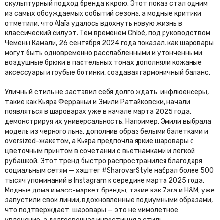
скульптурный подход бренда к крою. Этот показ стал одним
из самых обсуждаемых событий сезона, а модные критики
отметили, что Alaïa удалось вдохнуть новую жизнь в
классический силуэт. Тем временем Chloé, под руководством
Чемены Камали, 26 сентября 2024 года показал, как шаровары
могут быть одновременно расслабленными и утонченными:
воздушные брюки в пастельных тонах дополняли кожаные
аксессуары и грубые ботинки, создавая гармоничный баланс.
Уличный стиль не заставил себя долго ждать: инфлюенсеры,
такие как Кьяра Ферраньи и Эмили Ратайковски, начали
появляться в шароварах уже в начале марта 2025 года,
демонстрируя их универсальность. Например, Эмили выбрала
модель из черного льна, дополнив образ белыми балетками и
oversized-жакетом, а Кьяра предпочла яркие шаровары с
цветочным принтом в сочетании с вьетнамками и легкой
рубашкой. Этот тренд быстро распространился благодаря
социальным сетям — хэштег #SharovarStyle набрал более 500
тысяч упоминаний в Instagram к середине марта 2025 года.
Модные дома и масс-маркет бренды, такие как Zara и H&M, уже
запустили свои линии, вдохновленные подиумными образами,
что подтверждает: шаровары — это не мимолетное
увлечение, а долгосрочная инвестиция в стиль.