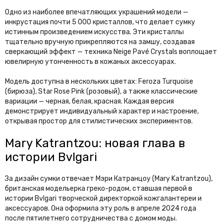
Одно из наиболее впечатляющих украшений модели —
инкрустация почти 5 000 кристаллов, что делает сумку
истинным произведением искусства. Эти кристаллы
тщательно вручную прикрепляются на замшу, создавая
сверкающий эффект — техника Neige Pavé Crystals воплощает
ювелирную утонченность в кожаных аксессуарах.
Модель доступна в нескольких цветах: Feroza Turquoise
(бирюза), Star Rose Pink (розовый), а также классические
вариации — черная, белая, красная. Каждая версия
демонстрирует индивидуальный характер и настроение,
открывая простор для стилистических экспериментов.
Mary Katrantzou: новая глава в
истории Bvlgari
За дизайн сумки отвечает Мэри Катранцоу (Mary Katrantzou),
британская модельерка греко-родом, ставшая первой в
истории Bvlgari творческой директоркой кожгалантереи и
аксессуаров. Она оформила эту роль в апреле 2024 года
после пятилетнего сотрудничества с домом моды.