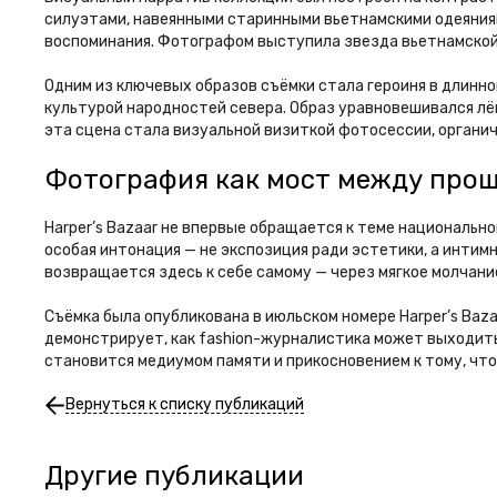
силуэтами, навеянными старинными вьетнамскими одеяниями
воспоминания. Фотографом выступила звезда вьетнамской
Одним из ключевых образов съёмки стала героиня в длинн
культурой народностей севера. Образ уравновешивался лё
эта сцена стала визуальной визиткой фотосессии, органичн
Фотография как мост между про
Harper’s Bazaar не впервые обращается к теме национальн
особая интонация — не экспозиция ради эстетики, а интим
возвращается здесь к себе самому — через мягкое молчание 
Съёмка была опубликована в июльском номере Harper’s Ba
демонстрирует, как fashion-журналистика может выходить 
становится медиумом памяти и прикосновением к тому, что
Вернуться к списку публикаций
Другие публикации