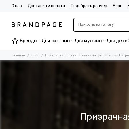
О нас
Доставка и оплата
Подобрать размер
Блог
Бренды
Для женщин
Для мужчин
Для дете
Главная
Блог
Призрачная поэзия Вьетнама: фотосессия Harper
Призрачная