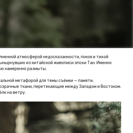
олненной атмосферой недосказанности, покоя и тихой
 вынырнувших из китайской живописи эпохи Тан. Именно
ью намеренно размыты.
уальной метафорой для темы съёмки — памяти,
прозрачные ткани, перетекающие между Западом и Востоком.
лк на ветру.