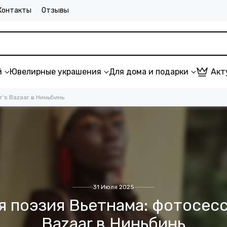
Контакты
Отзывы
й
Ювелирные украшения
Для дома и подарки
Акт
’s Bazaar в Ниньбинь
31 Июля 2025
 поэзия Вьетнама: фотосесс
Bazaar в Ниньбинь