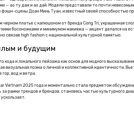
 — ао ту дам и ао дай. Модели представали то почти невесомым
 фэшн-сцены Доан Минь Туан, известный своей способностью пр
ом черном платье с капюшоном от бренда Cong Tri, украшенная с
гкими босоножками и минимумом макияжа — акцент делался на ес
о связав high fashion с национальной культурной памятью.
шлым и будущим
ого кода и локального пейзажа как основ для модного высказыван
ная визуальная поэма о личной и коллективной идентичности. Вь
гор, вод и ветра.
zaar Vietnam 2025 года и моментально стала предметом обсужден
за рамки трендов и брендов, становясь частью культурного диа
 ускользает.