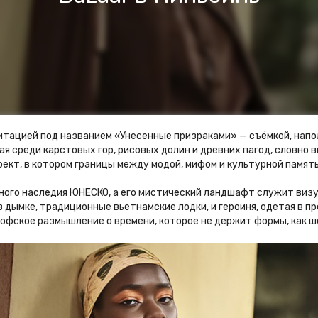
дитацией под названием «Унесенные призраками» — съёмкой, нап
ая среди карстовых гор, рисовых долин и древних пагод, словно
ект, в котором границы между модой, мифом и культурной памят
рного наследия ЮНЕСКО, а его мистический ландшафт служит виз
 в дымке, традиционные вьетнамские лодки, и героиня, одетая в 
софское размышление о времени, которое не держит формы, как шё