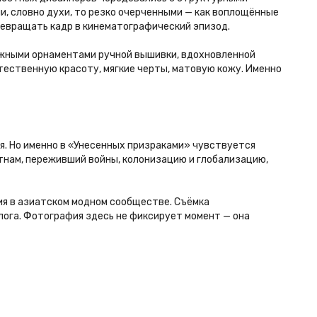
и, словно духи, то резко очерченными — как воплощённые
евращать кадр в кинематографический эпизод.
ложными орнаментами ручной вышивки, вдохновленной
тественную красоту, мягкие черты, матовую кожу. Именно
ия. Но именно в «Унесенных призраками» чувствуется
етнам, переживший войны, колонизацию и глобализацию,
ия в азиатском модном сообществе. Съёмка
лога. Фотография здесь не фиксирует момент — она