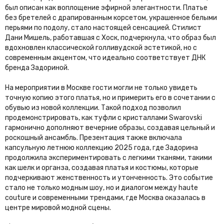
был описан как воплощение эфирной элегантности. Платье
без бретелей с драпированным корсетом, украшенное белыми
перьями по подолу, стало настоящей сенсацией. Стилист
Дани Мишель, работавшая с Хоск, подчеркнула, что образ был
вдохновлен классической голливудской эстетикой, но с
современным акцентом, что идеально соответствует ДНК
бренда Задориной.
На мероприятии в Москве гости могли не только увидеть
точную копию этого платья, но и примерить его в сочетании с
обувью из новой коллекции. Такой подход позволил
продемонстрировать, как туфли с кристаллами Swarovski
гармонично дополняют вечерние образы, создавая цельный и
роскошный ансамбль. Презентация также включала
капсульную летнюю коллекцию 2025 года, где Задорина
продолжила экспериментировать с легкими тканями, такими
как шелк и органза, создавая платья и костюмы, которые
подчеркивают женственность и утонченность. Это событие
стало не только модным шоу, но и диалогом между haute
couture и современными трендами, где Москва оказалась в
центре мировой модной сцены.