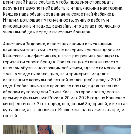
ценителей haute couture, чтобы продемонстрировать
результат двухлетней работы с итальянскими мастерами.
Каждая пара обуви, созданная на секретной фабрике в
Италии, воплощает утонченность, ручную работу и
инновационный подход к дизайну, что делает коллекцию
уникальной даже среди люксовых брендов.
Анастасия Задорина, известная своими изысканными
вечерними платьями, которые покорили красные дорожки
Каннского кинофестиваля, в этот раз решила расширить
горизонты своего бренда. Презентация стала не просто
показом обуви, а настоящим событием, где гости могли не
только увидеть коллекцию, но и примерить модели в
сочетании с капсульной летней коллекцией одежды 2025
года. Особое внимание привлекло платье, вдохновленное
образом супермодели Эльзы Хоск, которое она надела на
премьере фильма «Vie Privée» 20 мая 2025 года на Каннском
кинофестивале. Этот наряд, созданный Задориной, уже стал
культовым, а его реплика в Москве вызвала ажиотаж среди
гостей.