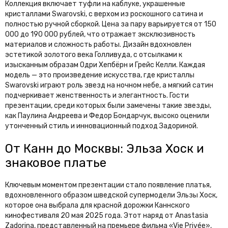
Коллекция включает туфли на каблуке, украшенные
кристаллами Swarovski, с верхом из роскошного сатина и
полностью ручной сборкой. Цена за пару варьируется от 150
000 до 190 000 рублей, что отражает эксклюзивность
материалов и сложность работы. Дизайн вдохновлен
эстетикой золотого века Голливуда, с отсылками к
изысканным образам Одри Хепбёрн и Грейс Келли. Каждая
модель — это произведение искусства, где кристаллы
Swarovski играют роль звезд на ночном небе, а мягкий сатин
подчеркивает женственность и элегантность. Гости
презентации, среди которых были замечены такие звезды,
как Паулина Андреева и Федор Бондарчук, высоко оценили
утонченный стиль и инновационный подход Задориной.
От Канн до Москвы: Эльза Хоск и
знаковое платье
Ключевым моментом презентации стало появление платья,
вдохновленного образом шведской супермодели Эльзы Хоск,
которое она выбрала для красной дорожки Каннского
кинофестиваля 20 мая 2025 года. Этот наряд от Anastasia
Zadorina, представленный на премьере фильма «Vie Privée»,