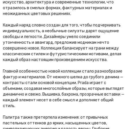
искусство, архитектура и современные технологии, что
отразилось в смелых формах, фактурных материалах и
неожиданных цветовых решениях.
Каждый наряд словно создан для того, чтобы подчеркивать
индивидуальность, а необычные силуэты дарят ощущение
свободы и легкости. Дизайнеры умело соединили
утонченность и авангард, предложив модникам нечто
совершенно новое. Коллекция балансирует на грани между
классическим стилем и футуристическими мотивами, делая
каждый образ настоящим произведением искусства.
Главной особенностью новой коллекции стало разнообразие
фактур и материалов. От нежного шелка до грубого денима —
контрасты стали основой концепции. Prada играет с
объемами, создавая многослойные образы, которые выглядят
динамично и свежо. Вышивка, бахрома, прозрачные вставки —
каждый элемент несет в себе смысл и дополняет общий
стиль.
Палитра также претерпела изменения: от привычных
пастельных оттенков до ярких, насыщенных цветов,
символизирующих энергию и радость весны. Глубокие