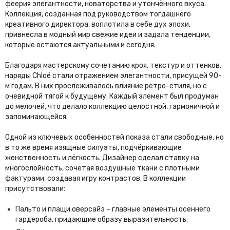
феерия элегантности, новаторства и утончённого вкуса.
Коллекция, созданная под руководством тогдашнего
креативного директора, воплотила в себе дух эпохи,
привнесла в модный мир свежие идеи и задала тенденции,
которые остаются актуальными и сегодня.
Благодаря мастерскому сочетанию кроя, текстур и оттенков,
наряды Chloé стали отражением элегантности, присущей 90-
м годам. В них прослеживалось влияние ретро-стиля, но с
очевидной тягой к будущему. Каждый элемент был продуман
до мелочей, что делало коллекцию целостной, гармоничной и
запоминающейся.
Одной из ключевых особенностей показа стали свободные, но
в то же время изящные силуэты, подчёркивающие
женственность и лёгкость. Дизайнер сделал ставку на
многослойность, сочетая воздушные ткани с плотными
фактурами, создавая игру контрастов. В коллекции
присутствовали:
Пальто и плащи оверсайз – главные элементы осеннего
гардероба, придающие образу выразительность.