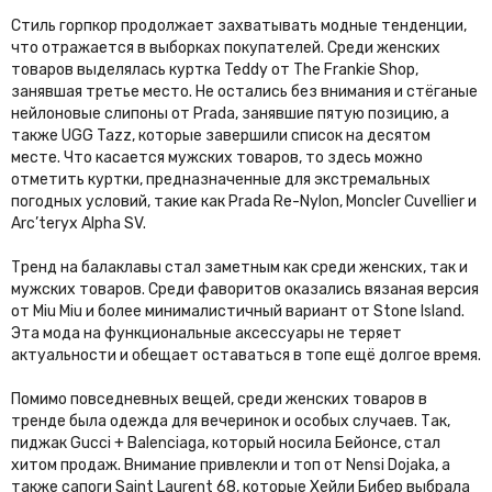
Стиль горпкор продолжает захватывать модные тенденции,
что отражается в выборках покупателей. Среди женских
товаров выделялась куртка Teddy от The Frankie Shop,
занявшая третье место. Не остались без внимания и стёганые
нейлоновые слипоны от Prada, занявшие пятую позицию, а
также UGG Tazz, которые завершили список на десятом
месте. Что касается мужских товаров, то здесь можно
отметить куртки, предназначенные для экстремальных
погодных условий, такие как Prada Re-Nylon, Moncler Cuvellier и
Arc’teryx Alpha SV.
Тренд на балаклавы стал заметным как среди женских, так и
мужских товаров. Среди фаворитов оказались вязаная версия
от Miu Miu и более минималистичный вариант от Stone Island.
Эта мода на функциональные аксессуары не теряет
актуальности и обещает оставаться в топе ещё долгое время.
Помимо повседневных вещей, среди женских товаров в
тренде была одежда для вечеринок и особых случаев. Так,
пиджак Gucci + Balenciaga, который носила Бейонсе, стал
хитом продаж. Внимание привлекли и топ от Nensi Dojaka, а
также сапоги Saint Laurent 68, которые Хейли Бибер выбрала