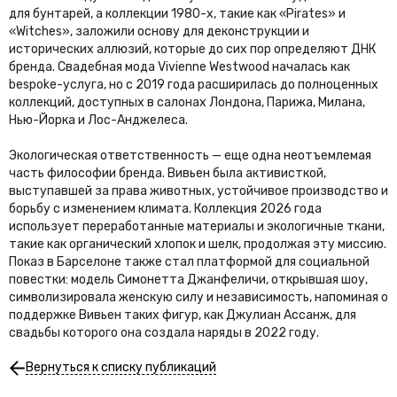
для бунтарей, а коллекции 1980-х, такие как «Pirates» и
«Witches», заложили основу для деконструкции и
исторических аллюзий, которые до сих пор определяют ДНК
бренда. Свадебная мода Vivienne Westwood началась как
bespoke-услуга, но с 2019 года расширилась до полноценных
коллекций, доступных в салонах Лондона, Парижа, Милана,
Нью-Йорка и Лос-Анджелеса.
Экологическая ответственность — еще одна неотъемлемая
часть философии бренда. Вивьен была активисткой,
выступавшей за права животных, устойчивое производство и
борьбу с изменением климата. Коллекция 2026 года
использует переработанные материалы и экологичные ткани,
такие как органический хлопок и шелк, продолжая эту миссию.
Показ в Барселоне также стал платформой для социальной
повестки: модель Симонетта Джанфеличи, открывшая шоу,
символизировала женскую силу и независимость, напоминая о
поддержке Вивьен таких фигур, как Джулиан Ассанж, для
свадьбы которого она создала наряды в 2022 году.
Вернуться к списку публикаций