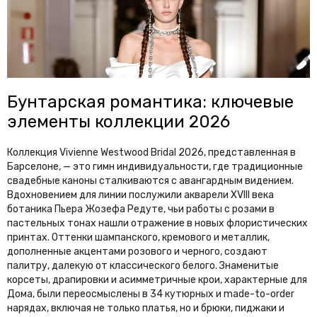
Бунтарская романтика: ключевые
элементы коллекции 2026
Коллекция Vivienne Westwood Bridal 2026, представленная в
Барселоне, — это гимн индивидуальности, где традиционные
свадебные каноны сталкиваются с авангардным видением.
Вдохновением для линии послужили акварели XVIII века
ботаника Пьера Жозефа Редуте, чьи работы с розами в
пастельных тонах нашли отражение в новых флористических
принтах. Оттенки шампанского, кремового и металлик,
дополненные акцентами розового и черного, создают
палитру, далекую от классического белого. Знаменитые
корсеты, драпировки и асимметричные крои, характерные для
Дома, были переосмыслены в 34 кутюрных и made-to-order
нарядах, включая не только платья, но и брюки, пиджаки и