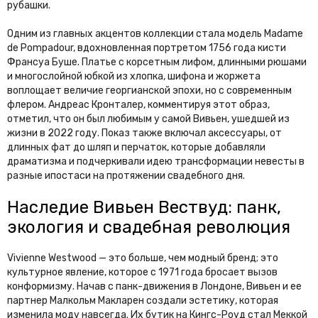
рубашки.
Одним из главных акцентов коллекции стала модель Madame
de Pompadour, вдохновленная портретом 1756 года кисти
Франсуа Буше. Платье с корсетным лифом, длинными рюшами
и многослойной юбкой из хлопка, шифона и жоржета
воплощает величие георгианской эпохи, но с современным
флером. Андреас Кронталер, комментируя этот образ,
отметил, что он был любимым у самой Вивьен, ушедшей из
жизни в 2022 году. Показ также включал аксессуары, от
длинных фат до шляп и перчаток, которые добавляли
драматизма и подчеркивали идею трансформации невесты в
разные ипостаси на протяжении свадебного дня.
Наследие Вивьен Вествуд: панк,
экология и свадебная революция
Vivienne Westwood — это больше, чем модный бренд; это
культурное явление, которое с 1971 года бросает вызов
конформизму. Начав с панк-движения в Лондоне, Вивьен и ее
партнер Малкольм Макларен создали эстетику, которая
изменила моду навсегда. Их бутик на Кингс-Роуд стал Меккой