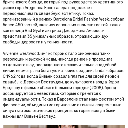
британского бренда, который под руководством креативного
директора Андреаса Кронталера продолжает
переосмысливать свадебную эстетику. Показ,
организованный в рамках Barcelona Bridal Fashion Week, собрал
более 450 гостей, включая испанских знаменитостей, таких
как певица Bad Gyal и актриса Джорджина Аморос, и
представил 35 уникальных образов, отражающих дух
свободы, дерзости и утонченности.
Vivienne Westwood, имя которой стало синонимом панк-
революции и высокой моды, никогда ранее не проводила
отдельного шоу, посвященного исключительно свадебной
линии, несмотря на богатую историю создания bridal-образов.
С 1962 года, когда Вивьен создала платье для своей первой
свадьбы с Дереком Вествудом, до культового наряда Кэрри
Брэдшоу в фильме «Секс в большом городе» (2008), бренд
ассоциируется с невестами, которые стремятся к
индивидуальности. Показ в Барселоне стал манифестом этой
философии, объединив исторические отсылки, современные
силуэты и экологические принципы, которые всегда были
важны для Вивьен Вествуд.