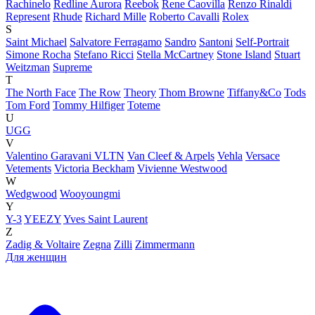
Rachinelo
Redline Aurora
Reebok
Rene Caovilla
Renzo Rinaldi
Represent
Rhude
Richard Mille
Roberto Cavalli
Rolex
S
Saint Michael
Salvatore Ferragamo
Sandro
Santoni
Self-Portrait
Simone Rocha
Stefano Ricci
Stella McCartney
Stone Island
Stuart
Weitzman
Supreme
T
The North Face
The Row
Theory
Thom Browne
Tiffany&Co
Tods
Tom Ford
Tommy Hilfiger
Toteme
U
UGG
V
Valentino Garavani VLTN
Van Cleef & Arpels
Vehla
Versace
Vetements
Victoria Beckham
Vivienne Westwood
W
Wedgwood
Wooyoungmi
Y
Y-3
YEEZY
Yves Saint Laurent
Z
Zadig & Voltaire
Zegna
Zilli
Zimmermann
Для женщин