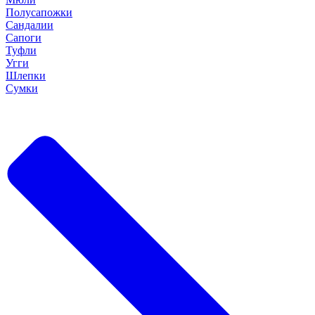
Полусапожки
Сандалии
Сапоги
Туфли
Угги
Шлепки
Сумки