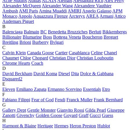
Acne Studios
Adidas
ALAÏA
Alemais
Alessandra Rich
Alex Perry
Alexander McQueen
Alexander Wang
Alexandere Vauthier
Ambush
AMI Paris
Amina Muaddi
AMIRI
Angelo Galasso
APM
Monaco
Appolo
Aquazzura Firenze
Arcteryx
AREA
Armani
Attico
Audemars Piguet
B
Balenciaga
Balmain
BC
Benedetta Bruzziches
Berluti
Bikkembergs
Billionaire
Blumarine
Boss
Bottega Veneta
Boucheron
Breguet
Breitling
Brioni
Burberry
Bvlgari
C
Calvin Klein
Canada Goose
Cartier
Casablanca
Celine
Chanel
Chaumet
Chloe
Chopard
Christian Dior
Christian Louboutin
Chrome Hearts
Coach
D
David Beckham
David Koma
Diesel
Dita
Dolce & Gabbana
Dsquared2
E
Eleven
Emiliano Zapata
Ermanno Scervino
Essentials
Etro
F
Fabiano Filippi
Fear of God
Fendi
Franck Muller
Frank Bernhard
G
Gallery Dept
Gentle Monster
Gianvito Rossi
Gilda Pearl
Giuseppe
Zanotti
Givenchy
Golden Goose
Goyard
Graff
Gucci
Guess
H
Harmont & Blaine
Heritage
Hermes
Heron Preston
Hublot