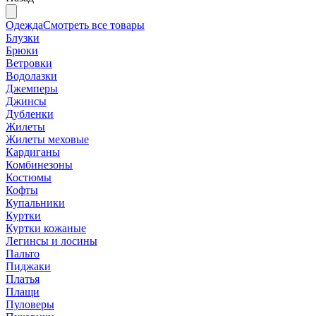
Одежда
Смотреть все товары
Блузки
Брюки
Ветровки
Водолазки
Джемперы
Джинсы
Дубленки
Жилеты
Жилеты меховые
Кардиганы
Комбинезоны
Костюмы
Кофты
Купальники
Куртки
Куртки кожаные
Легинсы и лосины
Пальто
Пиджаки
Платья
Плащи
Пуловеры