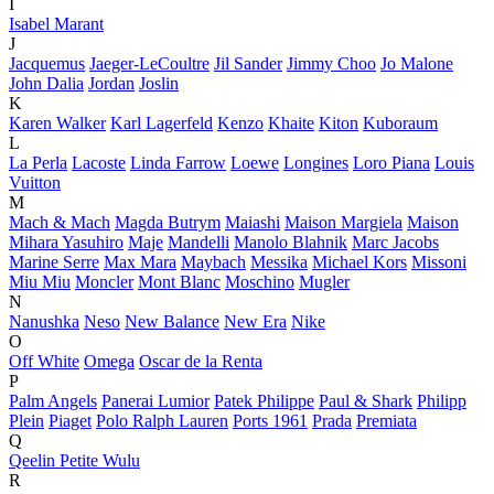
I
Isabel Marant
J
Jacquemus
Jaeger-LeCoultre
Jil Sander
Jimmy Choo
Jo Malone
John Dalia
Jordan
Joslin
K
Karen Walker
Karl Lagerfeld
Kenzo
Khaite
Kiton
Kuboraum
L
La Perla
Lacoste
Linda Farrow
Loewe
Longines
Loro Piana
Louis
Vuitton
M
Mach & Mach
Magda Butrym
Maiashi
Maison Margiela
Maison
Mihara Yasuhiro
Maje
Mandelli
Manolo Blahnik
Marc Jacobs
Marine Serre
Max Mara
Maybach
Messika
Michael Kors
Missoni
Miu Miu
Moncler
Mont Blanc
Moschino
Mugler
N
Nanushka
Neso
New Balance
New Era
Nike
O
Off White
Omega
Oscar de la Renta
P
Palm Angels
Panerai Lumior
Patek Philippe
Paul & Shark
Philipp
Plein
Piaget
Polo Ralph Lauren
Ports 1961
Prada
Premiata
Q
Qeelin Petite Wulu
R