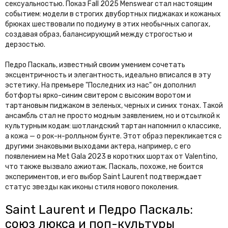
сексуальностью. Показ Fall 2025 Menswear стал настоящим
событием: модели в строгих двубортных пиджаках и кожаных
брюках шествовали по подиуму в этих необычных сапогах,
создавая образ, балансирующий между строгостью и
дерзостью.
Педро Паскаль, известный своим умением сочетать
эксцентричность и элегантность, идеально вписался в эту
эстетику. На премьере "Последних из нас" он дополнил
ботфорты ярко-синим свитером с высоким воротом и
тартановым пиджаком в зеленых, черных и синих тонах. Такой
ансамбль стал не просто модным заявлением, но и отсылкой к
культурным кодам: шотландский тартан напомнил о классике,
а кожа — о рок-н-ролльном бунте. Этот образ перекликается с
другими знаковыми выходами актера, например, с его
появлением на Met Gala 2023 в коротких шортах от Valentino,
что также вызвало ажиотаж. Паскаль, похоже, не боится
экспериментов, и его выбор Saint Laurent подтверждает
статус звезды как иконы стиля нового поколения.
Saint Laurent и Педро Паскаль:
союз люкса и поп-культуры