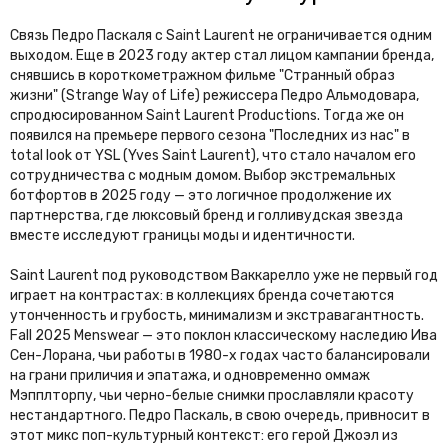
Связь Педро Паскаля с Saint Laurent не ограничивается одним
выходом. Еще в 2023 году актер стал лицом кампании бренда,
снявшись в короткометражном фильме "Странный образ
жизни" (Strange Way of Life) режиссера Педро Альмодовара,
спродюсированном Saint Laurent Productions. Тогда же он
появился на премьере первого сезона "Последних из нас" в
total look от YSL (Yves Saint Laurent), что стало началом его
сотрудничества с модным домом. Выбор экстремальных
ботфортов в 2025 году — это логичное продолжение их
партнерства, где люксовый бренд и голливудская звезда
вместе исследуют границы моды и идентичности.
Saint Laurent под руководством Ваккарелло уже не первый год
играет на контрастах: в коллекциях бренда сочетаются
утонченность и грубость, минимализм и экстравагантность.
Fall 2025 Menswear — это поклон классическому наследию Ива
Сен-Лорана, чьи работы в 1980-х годах часто балансировали
на грани приличия и эпатажа, и одновременно оммаж
Мэпплторпу, чьи черно-белые снимки прославляли красоту
нестандартного. Педро Паскаль, в свою очередь, привносит в
этот микс поп-культурный контекст: его герой Джоэл из