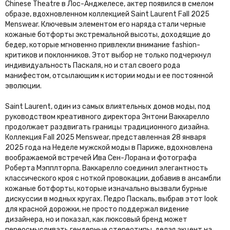
Chinese Theatre в Лос-Анджелесе, актер появился в смелом
образе, вдохновленном коллекцией Saint Laurent Fall 2025
Menswear. Ключевым элементом его наряда стали черные
кожаные ботфорты экстремальной высоты, доходящие до
бедер, которые мгновенно привлекли внимание fashion-
критиков и поклонников. Этот выбор не только подчеркнул
индивидуальность Паскаля, но и стал своего рода
манифестом, отсылающим к истории моды и ее постоянной
эволюции.
Saint Laurent, один из самых влиятельных домов моды, под
руководством креативного директора Энтони Ваккарелло
продолжает раздвигать границы традиционного дизайна.
Коллекция Fall 2025 Menswear, представленная 28 января
2025 года на Неделе мужской моды в Париже, вдохновлена
воображаемой встречей Ива Сен-Лорана и фотографа
Роберта Мэпплторпа. Ваккарелло соединил элегантность
классического кроя с ноткой провокации, добавив в ансамбли
кожаные ботфорты, которые изначально вызвали бурные
дискуссии в модных кругах. Педро Паскаль, выбрав этот look
для красной дорожки, не просто поддержал видение
дизайнера, но и показал, как люксовый бренд может
переосмысливать гендерные стереотипы, делая акцент на