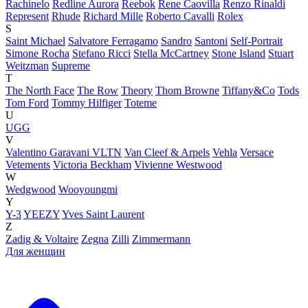
Rachinelo
Redline Aurora
Reebok
Rene Caovilla
Renzo Rinaldi
Represent
Rhude
Richard Mille
Roberto Cavalli
Rolex
S
Saint Michael
Salvatore Ferragamo
Sandro
Santoni
Self-Portrait
Simone Rocha
Stefano Ricci
Stella McCartney
Stone Island
Stuart
Weitzman
Supreme
T
The North Face
The Row
Theory
Thom Browne
Tiffany&Co
Tods
Tom Ford
Tommy Hilfiger
Toteme
U
UGG
V
Valentino Garavani VLTN
Van Cleef & Arpels
Vehla
Versace
Vetements
Victoria Beckham
Vivienne Westwood
W
Wedgwood
Wooyoungmi
Y
Y-3
YEEZY
Yves Saint Laurent
Z
Zadig & Voltaire
Zegna
Zilli
Zimmermann
Для женщин