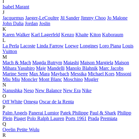
I
Isabel Marant
J
Jacquemus
Jaeger-LeCoultre
Jil Sander
Jimmy Choo
Jo Malone
John Dalia
Jordan
Joslin
K
Karen Walker
Karl Lagerfeld
Kenzo
Khaite
Kiton
Kuboraum
L
La Perla
Lacoste
Linda Farrow
Loewe
Longines
Loro Piana
Louis
Vuitton
M
Mach & Mach
Magda Butrym
Maiashi
Maison Margiela
Maison
Mihara Yasuhiro
Maje
Mandelli
Manolo Blahnik
Marc Jacobs
Marine Serre
Max Mara
Maybach
Messika
Michael Kors
Missoni
Miu Miu
Moncler
Mont Blanc
Moschino
Mugler
N
Nanushka
Neso
New Balance
New Era
Nike
O
Off White
Omega
Oscar de la Renta
P
Palm Angels
Panerai Lumior
Patek Philippe
Paul & Shark
Philipp
Plein
Piaget
Polo Ralph Lauren
Ports 1961
Prada
Premiata
Q
Qeelin Petite Wulu
R