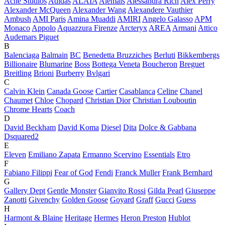
Acne Studios
Adidas
ALAÏA
Alemais
Alessandra Rich
Alex Perry
Alexander McQueen
Alexander Wang
Alexandere Vauthier
Ambush
AMI Paris
Amina Muaddi
AMIRI
Angelo Galasso
APM
Monaco
Appolo
Aquazzura Firenze
Arcteryx
AREA
Armani
Attico
Audemars Piguet
B
Balenciaga
Balmain
BC
Benedetta Bruzziches
Berluti
Bikkembergs
Billionaire
Blumarine
Boss
Bottega Veneta
Boucheron
Breguet
Breitling
Brioni
Burberry
Bvlgari
C
Calvin Klein
Canada Goose
Cartier
Casablanca
Celine
Chanel
Chaumet
Chloe
Chopard
Christian Dior
Christian Louboutin
Chrome Hearts
Coach
D
David Beckham
David Koma
Diesel
Dita
Dolce & Gabbana
Dsquared2
E
Eleven
Emiliano Zapata
Ermanno Scervino
Essentials
Etro
F
Fabiano Filippi
Fear of God
Fendi
Franck Muller
Frank Bernhard
G
Gallery Dept
Gentle Monster
Gianvito Rossi
Gilda Pearl
Giuseppe
Zanotti
Givenchy
Golden Goose
Goyard
Graff
Gucci
Guess
H
Harmont & Blaine
Heritage
Hermes
Heron Preston
Hublot