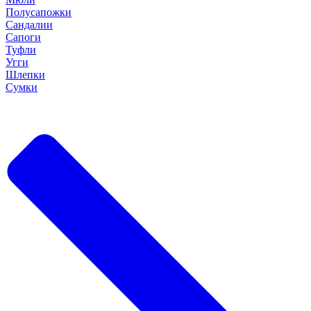
Полусапожки
Сандалии
Сапоги
Туфли
Угги
Шлепки
Сумки