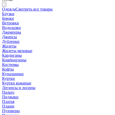
Одежда
Смотреть все товары
Блузки
Брюки
Ветровки
Водолазки
Джемперы
Джинсы
Дубленки
Жилеты
Жилеты меховые
Кардиганы
Комбинезоны
Костюмы
Кофты
Купальники
Куртки
Куртки кожаные
Легинсы и лосины
Пальто
Пиджаки
Платья
Плащи
Пуловеры