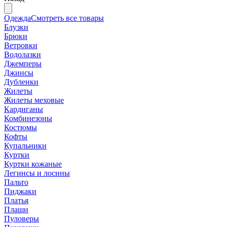
Одежда
Смотреть все товары
Блузки
Брюки
Ветровки
Водолазки
Джемперы
Джинсы
Дубленки
Жилеты
Жилеты меховые
Кардиганы
Комбинезоны
Костюмы
Кофты
Купальники
Куртки
Куртки кожаные
Легинсы и лосины
Пальто
Пиджаки
Платья
Плащи
Пуловеры