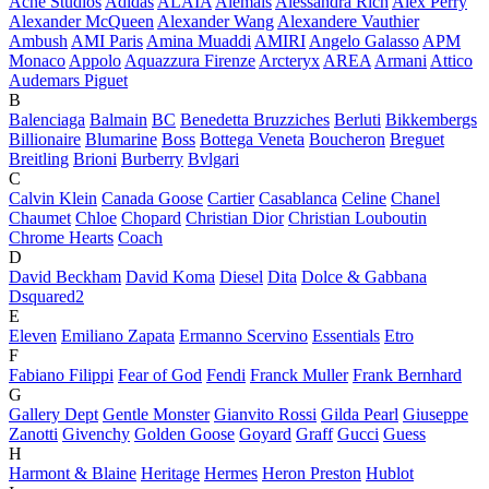
Acne Studios
Adidas
ALAÏA
Alemais
Alessandra Rich
Alex Perry
Alexander McQueen
Alexander Wang
Alexandere Vauthier
Ambush
AMI Paris
Amina Muaddi
AMIRI
Angelo Galasso
APM
Monaco
Appolo
Aquazzura Firenze
Arcteryx
AREA
Armani
Attico
Audemars Piguet
B
Balenciaga
Balmain
BC
Benedetta Bruzziches
Berluti
Bikkembergs
Billionaire
Blumarine
Boss
Bottega Veneta
Boucheron
Breguet
Breitling
Brioni
Burberry
Bvlgari
C
Calvin Klein
Canada Goose
Cartier
Casablanca
Celine
Chanel
Chaumet
Chloe
Chopard
Christian Dior
Christian Louboutin
Chrome Hearts
Coach
D
David Beckham
David Koma
Diesel
Dita
Dolce & Gabbana
Dsquared2
E
Eleven
Emiliano Zapata
Ermanno Scervino
Essentials
Etro
F
Fabiano Filippi
Fear of God
Fendi
Franck Muller
Frank Bernhard
G
Gallery Dept
Gentle Monster
Gianvito Rossi
Gilda Pearl
Giuseppe
Zanotti
Givenchy
Golden Goose
Goyard
Graff
Gucci
Guess
H
Harmont & Blaine
Heritage
Hermes
Heron Preston
Hublot