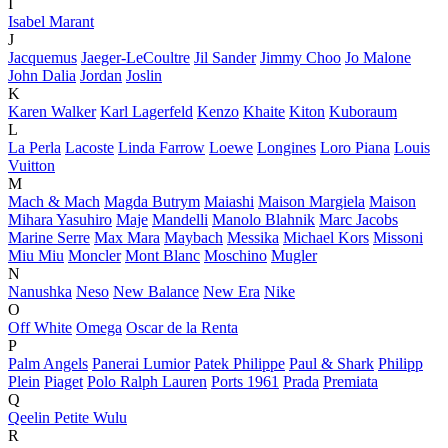
I
Isabel Marant
J
Jacquemus
Jaeger-LeCoultre
Jil Sander
Jimmy Choo
Jo Malone
John Dalia
Jordan
Joslin
K
Karen Walker
Karl Lagerfeld
Kenzo
Khaite
Kiton
Kuboraum
L
La Perla
Lacoste
Linda Farrow
Loewe
Longines
Loro Piana
Louis
Vuitton
M
Mach & Mach
Magda Butrym
Maiashi
Maison Margiela
Maison
Mihara Yasuhiro
Maje
Mandelli
Manolo Blahnik
Marc Jacobs
Marine Serre
Max Mara
Maybach
Messika
Michael Kors
Missoni
Miu Miu
Moncler
Mont Blanc
Moschino
Mugler
N
Nanushka
Neso
New Balance
New Era
Nike
O
Off White
Omega
Oscar de la Renta
P
Palm Angels
Panerai Lumior
Patek Philippe
Paul & Shark
Philipp
Plein
Piaget
Polo Ralph Lauren
Ports 1961
Prada
Premiata
Q
Qeelin Petite Wulu
R