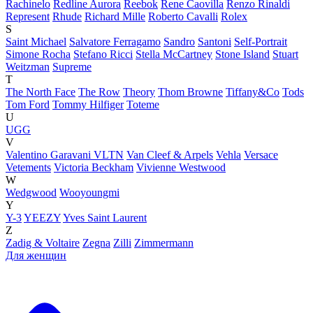
Rachinelo
Redline Aurora
Reebok
Rene Caovilla
Renzo Rinaldi
Represent
Rhude
Richard Mille
Roberto Cavalli
Rolex
S
Saint Michael
Salvatore Ferragamo
Sandro
Santoni
Self-Portrait
Simone Rocha
Stefano Ricci
Stella McCartney
Stone Island
Stuart
Weitzman
Supreme
T
The North Face
The Row
Theory
Thom Browne
Tiffany&Co
Tods
Tom Ford
Tommy Hilfiger
Toteme
U
UGG
V
Valentino Garavani VLTN
Van Cleef & Arpels
Vehla
Versace
Vetements
Victoria Beckham
Vivienne Westwood
W
Wedgwood
Wooyoungmi
Y
Y-3
YEEZY
Yves Saint Laurent
Z
Zadig & Voltaire
Zegna
Zilli
Zimmermann
Для женщин