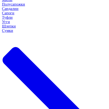
Полусапожки
Сандалии
Сапоги
Туфли
Угги
Шлепки
Сумки