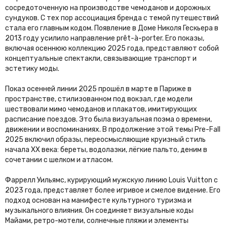
сосредоточенную на производстве чемоданов и дорожных
сундуков. С тех пор ассоциация бренда с темой путешествий
стала его главным кодом. Появление в Доме Николя Гескьера в
2013 году усилило направление prêt-à-porter. Его показы,
включая осеннюю коллекцию 2025 года, представляют собой
концептуальные спектакли, связывающие транспорт и
эстетику моды.
Показ осенней линии 2025 прошёл в марте в Париже в
пространстве, стилизованном под вокзал, где модели
шествовали мимо чемоданов и плакатов, имитирующих
расписание поездов. Это была визуальная поэма о времени,
движении и воспоминаниях. В продолжение этой темы Pre-Fall
2025 включил образы, переосмысляющие круизный стиль
начала XX века: береты, водолазки, лёгкие пальто, деним в
сочетании с шелком и атласом.
Фаррелл Уильямс, курирующий мужскую линию Louis Vuitton с
2023 года, представляет более игривое и смелое видение. Его
подход основан на манифесте культурного туризма и
музыкального влияния. Он соединяет визуальные коды
Майами, ретро-мотели, солнечные пляжи и элементы