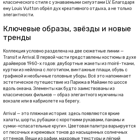
классического стиля с узнаваемыми силуэтами LV. Благодаря
ему Louis Vuitton обрёл дух креативного отдыха, а не только
элегантности.
Ключевые образы, звёзды и новые
тренды
Коллекция условно разделена на две сюжетные линии —
Transit и Arrival. В первой части представлены костюмы в духе
драйверов 1960-х годов: двубортные жакеты из moiré-ткани,
куртки из нейлона с логотипом, винтажные плащи, обувь с
графикой и необычные головные уборы. Всё это напоминает
эстетическое путешествие из Парижа в Майами по шоссе
вдоль океана. Элементы как будто заимствованы из
классических фильмов — образ элегантного мужчины на
вокзале или в кабриолете на берегу.
Arrival — это пляжная история: здесь появляются яркие
халаты, шорты, рубашки с короткими рукавами, панамы и
сумки-«спасательные круги». Цветовая палитра варьируется
от песочных и кремовых тонов до насыщенных солнечных
оттенков. Вещи из рафии, махровые текстуры и лёгкий