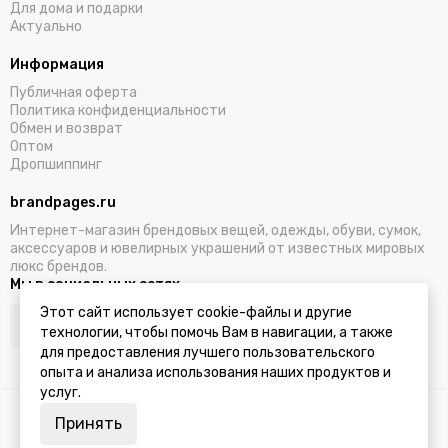
Для дома и подарки
Актуально
Информация
Публичная оферта
Политика конфиденциальности
Обмен и возврат
Оптом
Дропшиппинг
brandpages.ru
Интернет-магазин брендовых вещей, одежды, обуви, сумок,
аксессуаров и ювелирных украшений от известных мировых
люкс брендов.
Мы в социальных сетях
Этот сайт использует cookie-файлы и другие
технологии, чтобы помочь Вам в навигации, а также
для предоставления лучшего пользовательского
опыта и анализа использования наших продуктов и
услуг.
2026 © BRANDPAGES.
Карта сайта
Принять