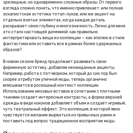
зрелищные, но одновременно сложные образы. От первого
взгляда сложно понять, что именно привлекает: или полная
эскапистская эстетика тотал-луков, или же акцент на
отдельно взятых элементах, когда каждая деталь
раскрывает свою глубину и многозначность. Лично для меня
это стало настоящей дилеммой: как правильно
интерпретировать вещи из коллекции — как эпопею в стиле
фантастики или оставить все в рамках более сдержанных
образов?
В новом сезоне бренд продолжает развивать свою
фирменную эстетику, добавляя неожиданные акценты.
Например, работа с пэтчворком, который до сих пор был
скорее атрибутом уличной моды, теперь органично
вписывается в роскошный контекст коллекции.
Использование меховых вставок в сочетании с плотными
тканями создает интересные контрасты, а форма верхней
одежды в виде коконов добавляет объем и создаёт игривый,
чуть театральный эффект. Это коллекция, в которой явно
чувствуется желание вырваться из привычных рамок и
поставить под вопрос традиционное восприятие моды.