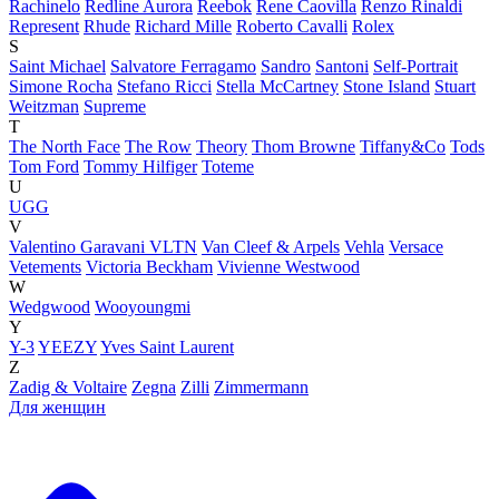
Rachinelo
Redline Aurora
Reebok
Rene Caovilla
Renzo Rinaldi
Represent
Rhude
Richard Mille
Roberto Cavalli
Rolex
S
Saint Michael
Salvatore Ferragamo
Sandro
Santoni
Self-Portrait
Simone Rocha
Stefano Ricci
Stella McCartney
Stone Island
Stuart
Weitzman
Supreme
T
The North Face
The Row
Theory
Thom Browne
Tiffany&Co
Tods
Tom Ford
Tommy Hilfiger
Toteme
U
UGG
V
Valentino Garavani VLTN
Van Cleef & Arpels
Vehla
Versace
Vetements
Victoria Beckham
Vivienne Westwood
W
Wedgwood
Wooyoungmi
Y
Y-3
YEEZY
Yves Saint Laurent
Z
Zadig & Voltaire
Zegna
Zilli
Zimmermann
Для женщин