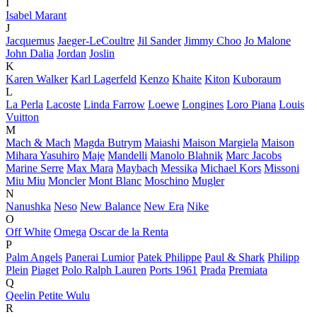
I
Isabel Marant
J
Jacquemus
Jaeger-LeCoultre
Jil Sander
Jimmy Choo
Jo Malone
John Dalia
Jordan
Joslin
K
Karen Walker
Karl Lagerfeld
Kenzo
Khaite
Kiton
Kuboraum
L
La Perla
Lacoste
Linda Farrow
Loewe
Longines
Loro Piana
Louis
Vuitton
M
Mach & Mach
Magda Butrym
Maiashi
Maison Margiela
Maison
Mihara Yasuhiro
Maje
Mandelli
Manolo Blahnik
Marc Jacobs
Marine Serre
Max Mara
Maybach
Messika
Michael Kors
Missoni
Miu Miu
Moncler
Mont Blanc
Moschino
Mugler
N
Nanushka
Neso
New Balance
New Era
Nike
O
Off White
Omega
Oscar de la Renta
P
Palm Angels
Panerai Lumior
Patek Philippe
Paul & Shark
Philipp
Plein
Piaget
Polo Ralph Lauren
Ports 1961
Prada
Premiata
Q
Qeelin Petite Wulu
R