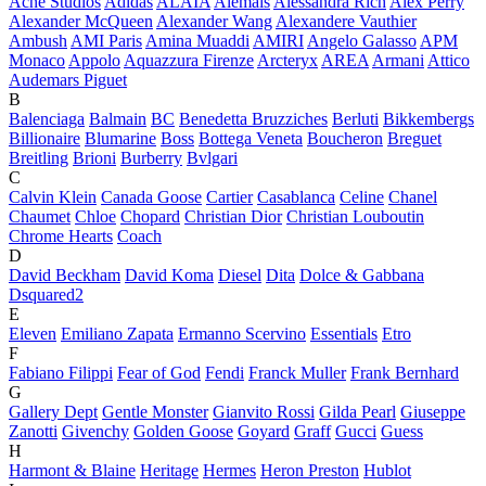
Acne Studios
Adidas
ALAÏA
Alemais
Alessandra Rich
Alex Perry
Alexander McQueen
Alexander Wang
Alexandere Vauthier
Ambush
AMI Paris
Amina Muaddi
AMIRI
Angelo Galasso
APM
Monaco
Appolo
Aquazzura Firenze
Arcteryx
AREA
Armani
Attico
Audemars Piguet
B
Balenciaga
Balmain
BC
Benedetta Bruzziches
Berluti
Bikkembergs
Billionaire
Blumarine
Boss
Bottega Veneta
Boucheron
Breguet
Breitling
Brioni
Burberry
Bvlgari
C
Calvin Klein
Canada Goose
Cartier
Casablanca
Celine
Chanel
Chaumet
Chloe
Chopard
Christian Dior
Christian Louboutin
Chrome Hearts
Coach
D
David Beckham
David Koma
Diesel
Dita
Dolce & Gabbana
Dsquared2
E
Eleven
Emiliano Zapata
Ermanno Scervino
Essentials
Etro
F
Fabiano Filippi
Fear of God
Fendi
Franck Muller
Frank Bernhard
G
Gallery Dept
Gentle Monster
Gianvito Rossi
Gilda Pearl
Giuseppe
Zanotti
Givenchy
Golden Goose
Goyard
Graff
Gucci
Guess
H
Harmont & Blaine
Heritage
Hermes
Heron Preston
Hublot