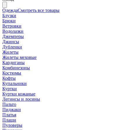
Одежда
Смотреть все товары
Блузки
Брюки
Ветровки
Водолазки
Джемперы
Джинсы
Дубленки
Жилеты
Жилеты меховые
Кардиганы
Комбинезоны
Костюмы
Кофты
Купальники
Куртки
Куртки кожаные
Легинсы и лосины
Пальто
Пиджаки
Платья
Плащи
Пуловеры