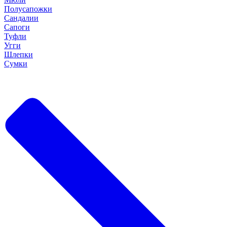
Полусапожки
Сандалии
Сапоги
Туфли
Угги
Шлепки
Сумки